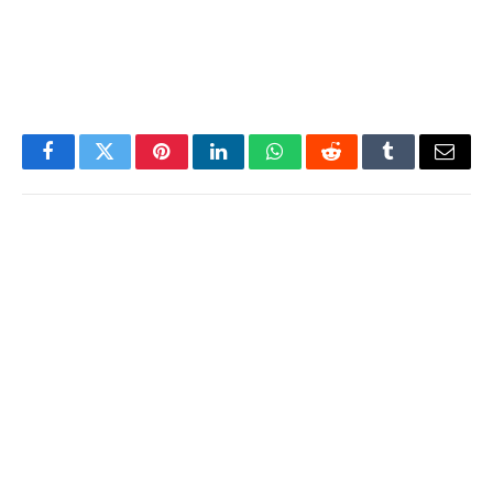
Facebook
Twitter
Pinterest
LinkedIn
WhatsApp
Reddit
Tumblr
Email