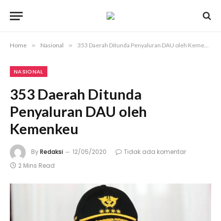
Home
»
Nasional
»
353 Daerah Ditunda Penyaluran DAU oleh Kemenkeu
NASIONAL
353 Daerah Ditunda
Penyaluran DAU oleh
Kemenkeu
By
Redaksi
12/05/2020
Tidak ada komentar
2 Mins Read