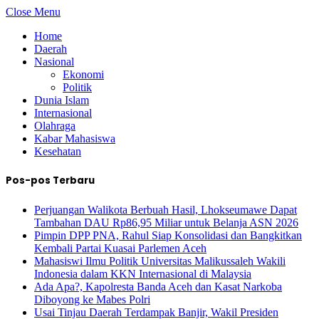
Close Menu
Home
Daerah
Nasional
Ekonomi
Politik
Dunia Islam
Internasional
Olahraga
Kabar Mahasiswa
Kesehatan
Pos-pos Terbaru
Perjuangan Walikota Berbuah Hasil, Lhokseumawe Dapat
Tambahan DAU Rp86,95 Miliar untuk Belanja ASN 2026
Pimpin DPP PNA, Rahul Siap Konsolidasi dan Bangkitkan
Kembali Partai Kuasai Parlemen Aceh
Mahasiswi Ilmu Politik Universitas Malikussaleh Wakili
Indonesia dalam KKN Internasional di Malaysia
Ada Apa?, Kapolresta Banda Aceh dan Kasat Narkoba
Diboyong ke Mabes Polri
Usai Tinjau Daerah Terdampak Banjir, Wakil Presiden