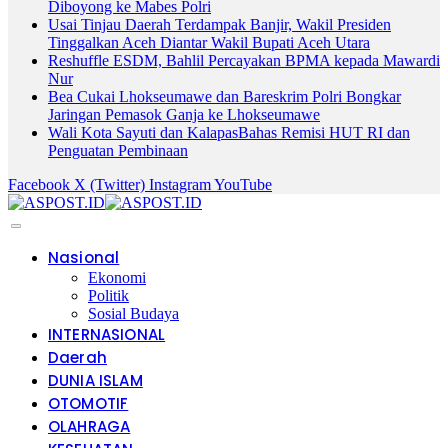
Diboyong ke Mabes Polri
Usai Tinjau Daerah Terdampak Banjir, Wakil Presiden
Tinggalkan Aceh Diantar Wakil Bupati Aceh Utara
Reshuffle ESDM, Bahlil Percayakan BPMA kepada Mawardi
Nur
Bea Cukai Lhokseumawe dan Bareskrim Polri Bongkar
Jaringan Pemasok Ganja ke Lhokseumawe
Wali Kota Sayuti dan KalapasBahas Remisi HUT RI dan
Penguatan Pembinaan
Facebook
X (Twitter)
Instagram
YouTube
Nasional
Ekonomi
Politik
Sosial Budaya
INTERNASIONAL
Daerah
DUNIA ISLAM
OTOMOTIF
OLAHRAGA