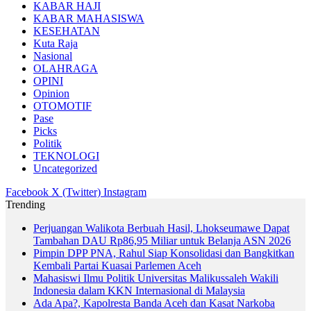
KABAR HAJI
KABAR MAHASISWA
KESEHATAN
Kuta Raja
Nasional
OLAHRAGA
OPINI
Opinion
OTOMOTIF
Pase
Picks
Politik
TEKNOLOGI
Uncategorized
Facebook
X (Twitter)
Instagram
Trending
Perjuangan Walikota Berbuah Hasil, Lhokseumawe Dapat
Tambahan DAU Rp86,95 Miliar untuk Belanja ASN 2026
Pimpin DPP PNA, Rahul Siap Konsolidasi dan Bangkitkan
Kembali Partai Kuasai Parlemen Aceh
Mahasiswi Ilmu Politik Universitas Malikussaleh Wakili
Indonesia dalam KKN Internasional di Malaysia
Ada Apa?, Kapolresta Banda Aceh dan Kasat Narkoba