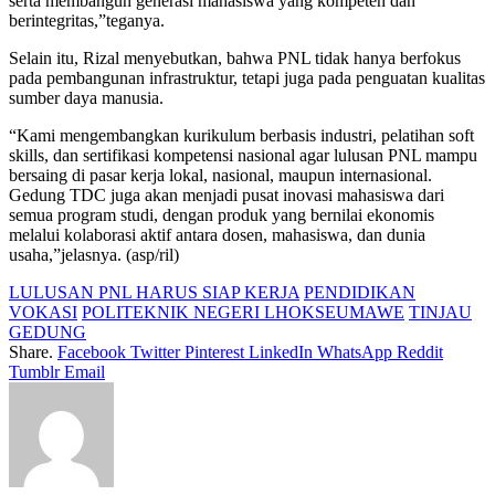
serta membangun generasi mahasiswa yang kompeten dan
berintegritas,”teganya.
Selain itu, Rizal menyebutkan, bahwa PNL tidak hanya berfokus
pada pembangunan infrastruktur, tetapi juga pada penguatan kualitas
sumber daya manusia.
“Kami mengembangkan kurikulum berbasis industri, pelatihan soft
skills, dan sertifikasi kompetensi nasional agar lulusan PNL mampu
bersaing di pasar kerja lokal, nasional, maupun internasional.
Gedung TDC juga akan menjadi pusat inovasi mahasiswa dari
semua program studi, dengan produk yang bernilai ekonomis
melalui kolaborasi aktif antara dosen, mahasiswa, dan dunia
usaha,”jelasnya. (asp/ril)
LULUSAN PNL HARUS SIAP KERJA
PENDIDIKAN
VOKASI
POLITEKNIK NEGERI LHOKSEUMAWE
TINJAU
GEDUNG
Share.
Facebook
Twitter
Pinterest
LinkedIn
WhatsApp
Reddit
Tumblr
Email