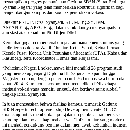
menampilkan progres pemanfaatan Gedung SBSN (Surat Berharga
Syariah Negara) yang telah memberikan kontribusi signifikan bagi
pengembangan kampus dan kualitas pendidikan vokasi.
Direktur PNL, Ir. Rizal Syahyadi, ST., M.Eng.Sc., IPM.,
ASEAN.Eng., APEC.Eng., dalam sambutannya menyampaikan
apresiasi atas kehadiran Plt. Dirjen Diksi.
Kemudian juga memperkenalkan jajaran manajemen kampus yang
hadir, termasuk para Wakil Direktur, Ketua Senat, Ketua Jurusan,
Kepala Pusat, Kepala Unit Penunjang Akademik (UPA), Kabag dan
Kasubbag, serta Koordinator Humas dan Kerjasama.
“Politeknik Negeri Lhokseumawe kini memiliki 28 program studi
yang mencakup jenjang Diploma III, Sarjana Terapan, hingga
Magister Terapan, dengan penerimaan 1.760 mahasiswa baru pada
tahun 2024. Kami terus berkomitmen menjadikan PNL sebagai
institusi vokasi yang mandiri, unggul, dan berdaya saing global,”
ungkap Rizal Syahyadi.
Ia juga menegaskan bahwa fasilitas kampus, termasuk Gedung
SBSN seperti Technopreneurship Development Center (TDC),
dirancang untuk memberikan pengalaman pembelajaran berbasis
teknologi dan inovasi bagi mahasiswa. “Infrastruktur yang modern
ini menjadi pendukung penting dalam menjawab kebutuhan industri