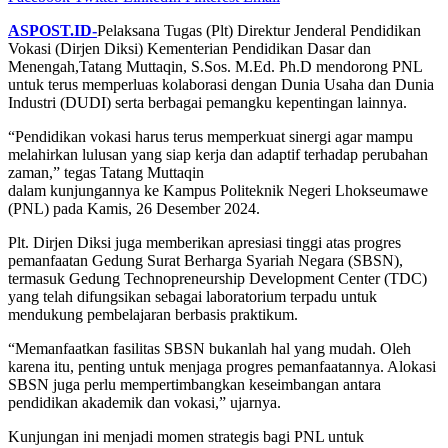
ASPOST.ID-
Pelaksana Tugas (Plt) Direktur Jenderal Pendidikan
Vokasi (Dirjen Diksi) Kementerian Pendidikan Dasar dan
Menengah,Tatang Muttaqin, S.Sos. M.Ed. Ph.D mendorong PNL
untuk terus memperluas kolaborasi dengan Dunia Usaha dan Dunia
Industri (DUDI) serta berbagai pemangku kepentingan lainnya.
“Pendidikan vokasi harus terus memperkuat sinergi agar mampu
melahirkan lulusan yang siap kerja dan adaptif terhadap perubahan
zaman,” tegas Tatang Muttaqin
dalam kunjungannya ke Kampus Politeknik Negeri Lhokseumawe
(PNL) pada Kamis, 26 Desember 2024.
Plt. Dirjen Diksi juga memberikan apresiasi tinggi atas progres
pemanfaatan Gedung Surat Berharga Syariah Negara (SBSN),
termasuk Gedung Technopreneurship Development Center (TDC)
yang telah difungsikan sebagai laboratorium terpadu untuk
mendukung pembelajaran berbasis praktikum.
“Memanfaatkan fasilitas SBSN bukanlah hal yang mudah. Oleh
karena itu, penting untuk menjaga progres pemanfaatannya. Alokasi
SBSN juga perlu mempertimbangkan keseimbangan antara
pendidikan akademik dan vokasi,” ujarnya.
Kunjungan ini menjadi momen strategis bagi PNL untuk