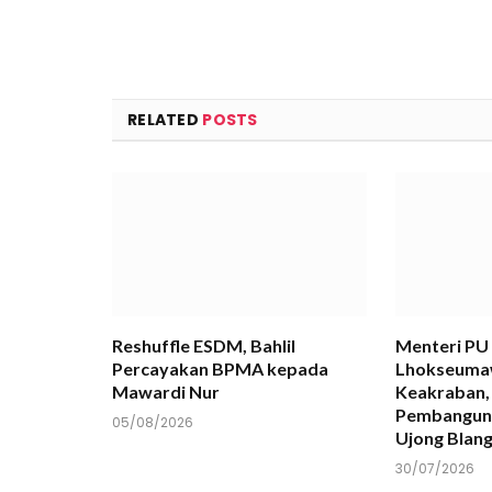
RELATED
POSTS
Reshuffle ESDM, Bahlil
Menteri PU 
Percayakan BPMA kepada
Lhokseuma
Mawardi Nur
Keakraban,
Pembanguna
05/08/2026
Ujong Blan
30/07/2026