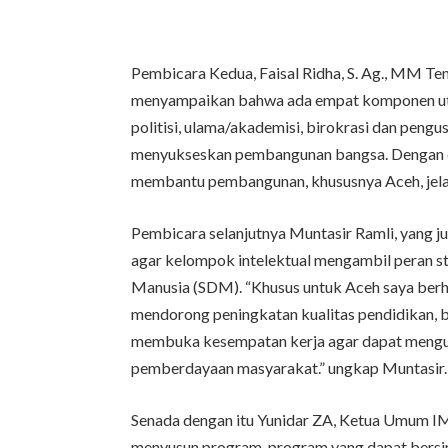
Pembicara Kedua, Faisal Ridha, S. Ag., MM T
menyampaikan bahwa ada empat komponen uta
politisi, ulama/akademisi, birokrasi dan peng
menyukseskan pembangunan bangsa. Dengan d
membantu pembangunan, khususnya Aceh, jelas
Pembicara selanjutnya Muntasir Ramli, yang
agar kelompok intelektual mengambil peran 
Manusia (SDM). “Khusus untuk Aceh saya ber
mendorong peningkatan kualitas pendidikan,
membuka kesempatan kerja agar dapat mengur
pemberdayaan masyarakat.” ungkap Muntasir.
Senada dengan itu Yunidar ZA, Ketua Umum I
menyusun program-program yang dapat bersin