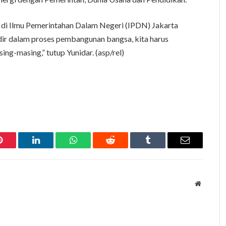
r di Ilmu Pemerintahan Dalam Negeri (IPDN) Jakarta
ir dalam proses pembangunan bangsa, kita harus
ing-masing,” tutup Yunidar. (asp/rel)
Pinterest
LinkedIn
WhatsApp
Reddit
Tumblr
Email
Website