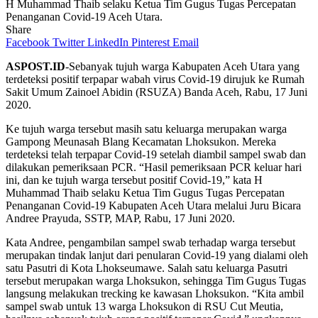
H Muhammad Thaib selaku Ketua Tim Gugus Tugas Percepatan
Penanganan Covid-19 Aceh Utara.
Share
Facebook
Twitter
LinkedIn
Pinterest
Email
ASPOST.ID
-Sebanyak tujuh warga Kabupaten Aceh Utara yang
terdeteksi positif terpapar wabah virus Covid-19 dirujuk ke Rumah
Sakit Umum Zainoel Abidin (RSUZA) Banda Aceh, Rabu, 17 Juni
2020.
Ke tujuh warga tersebut masih satu keluarga merupakan warga
Gampong Meunasah Blang Kecamatan Lhoksukon. Mereka
terdeteksi telah terpapar Covid-19 setelah diambil sampel swab dan
dilakukan pemeriksaan PCR. “Hasil pemeriksaan PCR keluar hari
ini, dan ke tujuh warga tersebut positif Covid-19,” kata H
Muhammad Thaib selaku Ketua Tim Gugus Tugas Percepatan
Penanganan Covid-19 Kabupaten Aceh Utara melalui Juru Bicara
Andree Prayuda, SSTP, MAP, Rabu, 17 Juni 2020.
Kata Andree, pengambilan sampel swab terhadap warga tersebut
merupakan tindak lanjut dari penularan Covid-19 yang dialami oleh
satu Pasutri di Kota Lhokseumawe. Salah satu keluarga Pasutri
tersebut merupakan warga Lhoksukon, sehingga Tim Gugus Tugas
langsung melakukan trecking ke kawasan Lhoksukon. “Kita ambil
sampel swab untuk 13 warga Lhoksukon di RSU Cut Meutia,