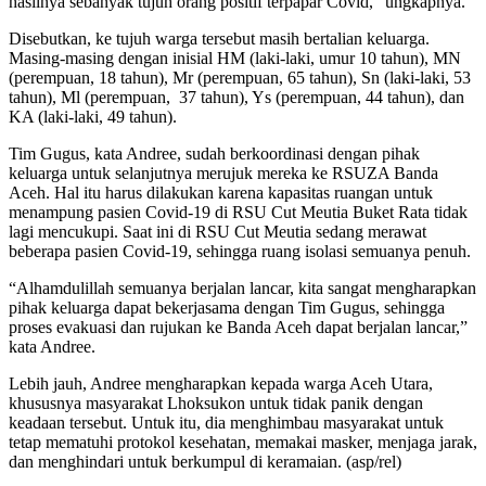
hasilnya sebanyak tujuh orang positif terpapar Covid,” ungkapnya.
Disebutkan, ke tujuh warga tersebut masih bertalian keluarga.
Masing-masing dengan inisial HM (laki-laki, umur 10 tahun), MN
(perempuan, 18 tahun), Mr (perempuan, 65 tahun), Sn (laki-laki, 53
tahun), Ml (perempuan, 37 tahun), Ys (perempuan, 44 tahun), dan
KA (laki-laki, 49 tahun).
Tim Gugus, kata Andree, sudah berkoordinasi dengan pihak
keluarga untuk selanjutnya merujuk mereka ke RSUZA Banda
Aceh. Hal itu harus dilakukan karena kapasitas ruangan untuk
menampung pasien Covid-19 di RSU Cut Meutia Buket Rata tidak
lagi mencukupi. Saat ini di RSU Cut Meutia sedang merawat
beberapa pasien Covid-19, sehingga ruang isolasi semuanya penuh.
“Alhamdulillah semuanya berjalan lancar, kita sangat mengharapkan
pihak keluarga dapat bekerjasama dengan Tim Gugus, sehingga
proses evakuasi dan rujukan ke Banda Aceh dapat berjalan lancar,”
kata Andree.
Lebih jauh, Andree mengharapkan kepada warga Aceh Utara,
khususnya masyarakat Lhoksukon untuk tidak panik dengan
keadaan tersebut. Untuk itu, dia menghimbau masyarakat untuk
tetap mematuhi protokol kesehatan, memakai masker, menjaga jarak,
dan menghindari untuk berkumpul di keramaian. (asp/rel)