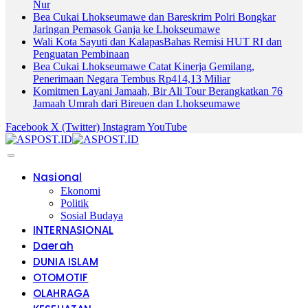
Nur
Bea Cukai Lhokseumawe dan Bareskrim Polri Bongkar
Jaringan Pemasok Ganja ke Lhokseumawe
Wali Kota Sayuti dan KalapasBahas Remisi HUT RI dan
Penguatan Pembinaan
Bea Cukai Lhokseumawe Catat Kinerja Gemilang,
Penerimaan Negara Tembus Rp414,13 Miliar
Komitmen Layani Jamaah, Bir Ali Tour Berangkatkan 76
Jamaah Umrah dari Bireuen dan Lhokseumawe
Facebook
X (Twitter)
Instagram
YouTube
Nasional
Ekonomi
Politik
Sosial Budaya
INTERNASIONAL
Daerah
DUNIA ISLAM
OTOMOTIF
OLAHRAGA