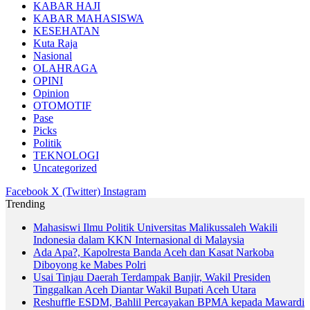
KABAR HAJI
KABAR MAHASISWA
KESEHATAN
Kuta Raja
Nasional
OLAHRAGA
OPINI
Opinion
OTOMOTIF
Pase
Picks
Politik
TEKNOLOGI
Uncategorized
Facebook
X (Twitter)
Instagram
Trending
Mahasiswi Ilmu Politik Universitas Malikussaleh Wakili
Indonesia dalam KKN Internasional di Malaysia
Ada Apa?, Kapolresta Banda Aceh dan Kasat Narkoba
Diboyong ke Mabes Polri
Usai Tinjau Daerah Terdampak Banjir, Wakil Presiden
Tinggalkan Aceh Diantar Wakil Bupati Aceh Utara
Reshuffle ESDM, Bahlil Percayakan BPMA kepada Mawardi