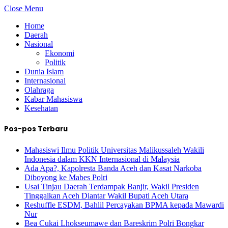
Close Menu
Home
Daerah
Nasional
Ekonomi
Politik
Dunia Islam
Internasional
Olahraga
Kabar Mahasiswa
Kesehatan
Pos-pos Terbaru
Mahasiswi Ilmu Politik Universitas Malikussaleh Wakili
Indonesia dalam KKN Internasional di Malaysia
Ada Apa?, Kapolresta Banda Aceh dan Kasat Narkoba
Diboyong ke Mabes Polri
Usai Tinjau Daerah Terdampak Banjir, Wakil Presiden
Tinggalkan Aceh Diantar Wakil Bupati Aceh Utara
Reshuffle ESDM, Bahlil Percayakan BPMA kepada Mawardi
Nur
Bea Cukai Lhokseumawe dan Bareskrim Polri Bongkar