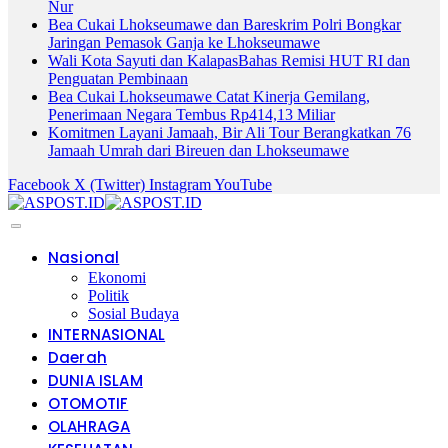
Nur
Bea Cukai Lhokseumawe dan Bareskrim Polri Bongkar
Jaringan Pemasok Ganja ke Lhokseumawe
Wali Kota Sayuti dan KalapasBahas Remisi HUT RI dan
Penguatan Pembinaan
Bea Cukai Lhokseumawe Catat Kinerja Gemilang,
Penerimaan Negara Tembus Rp414,13 Miliar
Komitmen Layani Jamaah, Bir Ali Tour Berangkatkan 76
Jamaah Umrah dari Bireuen dan Lhokseumawe
Facebook
X (Twitter)
Instagram
YouTube
Nasional
Ekonomi
Politik
Sosial Budaya
INTERNASIONAL
Daerah
DUNIA ISLAM
OTOMOTIF
OLAHRAGA