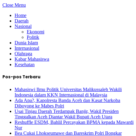
Close Menu
Home
Daerah
Nasional
Ekonomi
Politik
Dunia Islam
Internasional
Olahraga
Kabar Mahasiswa
Kesehatan
Pos-pos Terbaru
Mahasiswi Ilmu Politik Universitas Malikussaleh Wakili
Indonesia dalam KKN Internasional di Malaysia
Ada Apa?, Kapolresta Banda Aceh dan Kasat Narkoba
Diboyong ke Mabes Polri
Usai Tinjau Daerah Terdampak Banjir, Wakil Presiden
Tinggalkan Aceh Diantar Wakil Bupati Aceh Utara
Reshuffle ESDM, Bahlil Percayakan BPMA kepada Mawardi
Nur
Bea Cukai Lhokseumawe dan Bareskrim Polri Bongkar