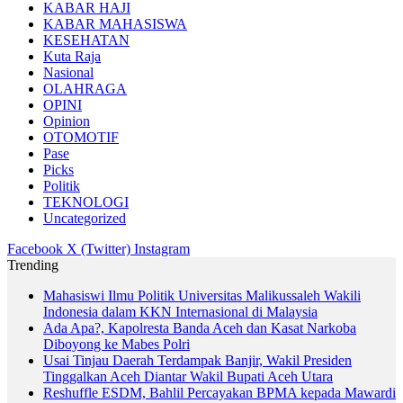
KABAR HAJI
KABAR MAHASISWA
KESEHATAN
Kuta Raja
Nasional
OLAHRAGA
OPINI
Opinion
OTOMOTIF
Pase
Picks
Politik
TEKNOLOGI
Uncategorized
Facebook
X (Twitter)
Instagram
Trending
Mahasiswi Ilmu Politik Universitas Malikussaleh Wakili
Indonesia dalam KKN Internasional di Malaysia
Ada Apa?, Kapolresta Banda Aceh dan Kasat Narkoba
Diboyong ke Mabes Polri
Usai Tinjau Daerah Terdampak Banjir, Wakil Presiden
Tinggalkan Aceh Diantar Wakil Bupati Aceh Utara
Reshuffle ESDM, Bahlil Percayakan BPMA kepada Mawardi