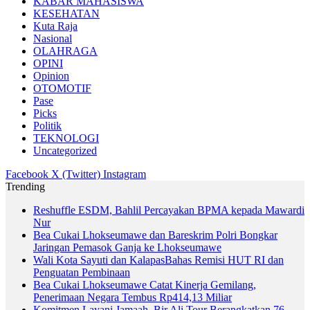
KABAR MAHASISWA
KESEHATAN
Kuta Raja
Nasional
OLAHRAGA
OPINI
Opinion
OTOMOTIF
Pase
Picks
Politik
TEKNOLOGI
Uncategorized
Facebook
X (Twitter)
Instagram
Trending
Reshuffle ESDM, Bahlil Percayakan BPMA kepada Mawardi
Nur
Bea Cukai Lhokseumawe dan Bareskrim Polri Bongkar
Jaringan Pemasok Ganja ke Lhokseumawe
Wali Kota Sayuti dan KalapasBahas Remisi HUT RI dan
Penguatan Pembinaan
Bea Cukai Lhokseumawe Catat Kinerja Gemilang,
Penerimaan Negara Tembus Rp414,13 Miliar
Komitmen Layani Jamaah, Bir Ali Tour Berangkatkan 76