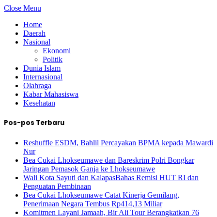
Close Menu
Home
Daerah
Nasional
Ekonomi
Politik
Dunia Islam
Internasional
Olahraga
Kabar Mahasiswa
Kesehatan
Pos-pos Terbaru
Reshuffle ESDM, Bahlil Percayakan BPMA kepada Mawardi
Nur
Bea Cukai Lhokseumawe dan Bareskrim Polri Bongkar
Jaringan Pemasok Ganja ke Lhokseumawe
Wali Kota Sayuti dan KalapasBahas Remisi HUT RI dan
Penguatan Pembinaan
Bea Cukai Lhokseumawe Catat Kinerja Gemilang,
Penerimaan Negara Tembus Rp414,13 Miliar
Komitmen Layani Jamaah, Bir Ali Tour Berangkatkan 76