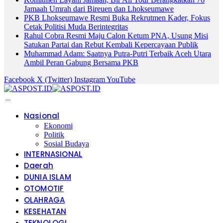
Jamaah Umrah dari Bireuen dan Lhokseumawe
PKB Lhokseumawe Resmi Buka Rekrutmen Kader, Fokus
Cetak Politisi Muda Berintegritas
Rahul Cobra Resmi Maju Calon Ketum PNA, Usung Misi
Satukan Partai dan Rebut Kembali Kepercayaan Publik
Muhammad Adam: Saatnya Putra-Putri Terbaik Aceh Utara
Ambil Peran Gabung Bersama PKB
Facebook
X (Twitter)
Instagram
YouTube
Nasional
Ekonomi
Politik
Sosial Budaya
INTERNASIONAL
Daerah
DUNIA ISLAM
OTOMOTIF
OLAHRAGA
KESEHATAN
TEKNOLOGI