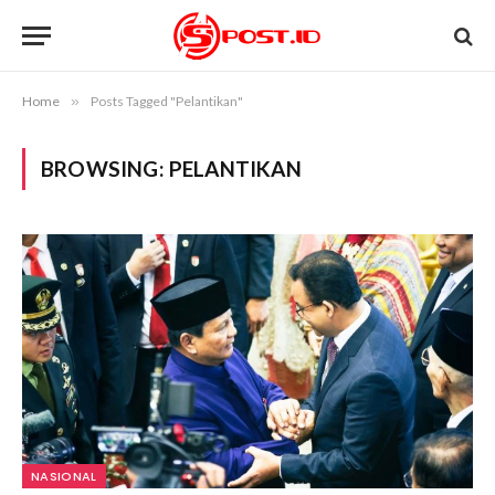
Home
»
Posts Tagged "Pelantikan"
BROWSING:
PELANTIKAN
NASIONAL