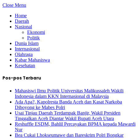
Close Menu
Home
Daerah
Nasional
Ekonomi
Politik
Dunia Islam
Internasional
Olahraga
Kabar Mahasiswa
Kesehatan
Pos-pos Terbaru
Mahasiswi Ilmu Politik Universitas Malikussaleh Wakili
Indonesia dalam KKN Internasional di Malaysia
Ada Apa?, Kapolresta Banda Aceh dan Kasat Narkoba
Diboyong ke Mabes Polri
Usai Tinjau Daerah Terdampak Banjir, Wakil Presiden
Tinggalkan Aceh Diantar Wakil Bupati Aceh Utara
Reshuffle ESDM, Bahlil Percayakan BPMA kepada Mawardi
Nur
Bea Cukai Lhokseumawe dan Bareskrim Polri Bongkar