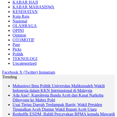
KABAR HAJI
KABAR MAHASISWA
KESEHATAN
Kuta Raja
Nasional
OLAHRAGA
OPINI
Opinion
OTOMOTIF
Pase
Picks
Politik
TEKNOLOGI
Uncategorized
Facebook
X (Twitter)
Instagram
Trending
Mahasiswi Ilmu Politik Universitas Malikussaleh Wakili
Indonesia dalam KKN Internasional di Malaysia
Ada Apa?, Kapolresta Banda Aceh dan Kasat Narkoba
Diboyong ke Mabes Polri
Usai Tinjau Daerah Terdampak Banjir, Wakil Presiden
Tinggalkan Aceh Diantar Wakil Bupati Aceh Utara
Reshuffle ESDM, Bahlil Percayakan BPMA kepada Mawardi