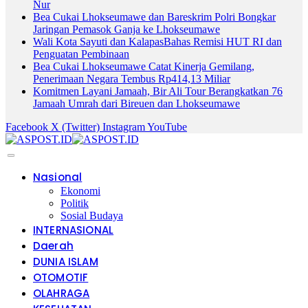
Nur
Bea Cukai Lhokseumawe dan Bareskrim Polri Bongkar
Jaringan Pemasok Ganja ke Lhokseumawe
Wali Kota Sayuti dan KalapasBahas Remisi HUT RI dan
Penguatan Pembinaan
Bea Cukai Lhokseumawe Catat Kinerja Gemilang,
Penerimaan Negara Tembus Rp414,13 Miliar
Komitmen Layani Jamaah, Bir Ali Tour Berangkatkan 76
Jamaah Umrah dari Bireuen dan Lhokseumawe
Facebook
X (Twitter)
Instagram
YouTube
Nasional
Ekonomi
Politik
Sosial Budaya
INTERNASIONAL
Daerah
DUNIA ISLAM
OTOMOTIF
OLAHRAGA