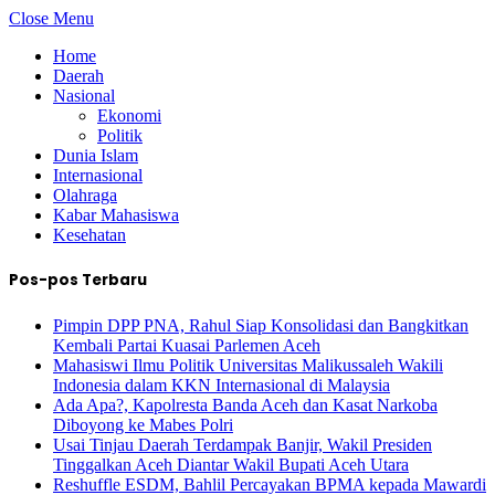
Close Menu
Home
Daerah
Nasional
Ekonomi
Politik
Dunia Islam
Internasional
Olahraga
Kabar Mahasiswa
Kesehatan
Pos-pos Terbaru
Pimpin DPP PNA, Rahul Siap Konsolidasi dan Bangkitkan
Kembali Partai Kuasai Parlemen Aceh
Mahasiswi Ilmu Politik Universitas Malikussaleh Wakili
Indonesia dalam KKN Internasional di Malaysia
Ada Apa?, Kapolresta Banda Aceh dan Kasat Narkoba
Diboyong ke Mabes Polri
Usai Tinjau Daerah Terdampak Banjir, Wakil Presiden
Tinggalkan Aceh Diantar Wakil Bupati Aceh Utara
Reshuffle ESDM, Bahlil Percayakan BPMA kepada Mawardi