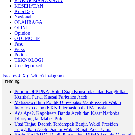
KABAR MAHASISWA
KESEHATAN
Kuta Raja
Nasional
OLAHRAGA
OPINI
Opinion
OTOMOTIF
Pase
Picks
Politik
TEKNOLOGI
Uncategorized
Facebook
X (Twitter)
Instagram
Trending
Pimpin DPP PNA, Rahul Siap Konsolidasi dan Bangkitkan
Kembali Partai Kuasai Parlemen Aceh
Mahasiswi Ilmu Politik Universitas Malikussaleh Wakili
Indonesia dalam KKN Internasional di Malaysia
Ada Apa?, Kapolresta Banda Aceh dan Kasat Narkoba
Diboyong ke Mabes Polri
Usai Tinjau Daerah Terdampak Banjir, Wakil Presiden
Tinggalkan Aceh Diantar Wakil Bupati Aceh Utara
Reshuffle ESDM, Bahlil Percayakan BPMA kepada Mawardi