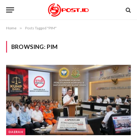
Home
»
Posts Tagged "PIM"
BROWSING:
PIM
DAERAH