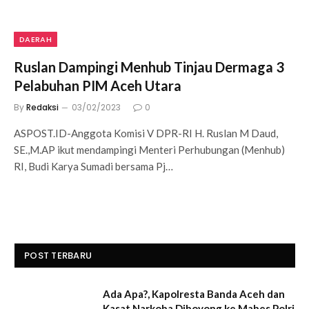
DAERAH
Ruslan Dampingi Menhub Tinjau Dermaga 3
Pelabuhan PIM Aceh Utara
By
Redaksi
03/02/2023
0
ASPOST.ID-Anggota Komisi V DPR-RI H. Ruslan M Daud,
SE.,M.AP ikut mendampingi Menteri Perhubungan (Menhub)
RI, Budi Karya Sumadi bersama Pj…
POST TERBARU
Ada Apa?, Kapolresta Banda Aceh dan
Kasat Narkoba Diboyong ke Mabes Polri