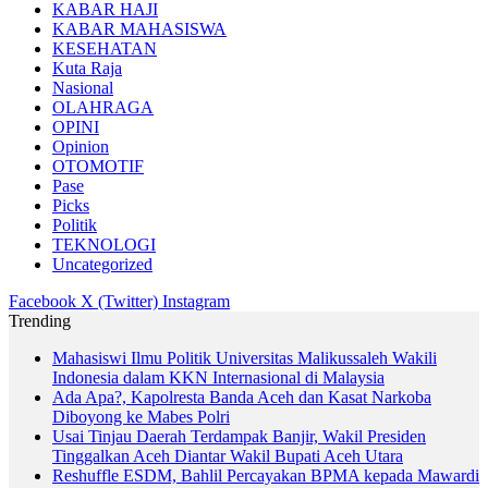
KABAR HAJI
KABAR MAHASISWA
KESEHATAN
Kuta Raja
Nasional
OLAHRAGA
OPINI
Opinion
OTOMOTIF
Pase
Picks
Politik
TEKNOLOGI
Uncategorized
Facebook
X (Twitter)
Instagram
Trending
Mahasiswi Ilmu Politik Universitas Malikussaleh Wakili
Indonesia dalam KKN Internasional di Malaysia
Ada Apa?, Kapolresta Banda Aceh dan Kasat Narkoba
Diboyong ke Mabes Polri
Usai Tinjau Daerah Terdampak Banjir, Wakil Presiden
Tinggalkan Aceh Diantar Wakil Bupati Aceh Utara
Reshuffle ESDM, Bahlil Percayakan BPMA kepada Mawardi