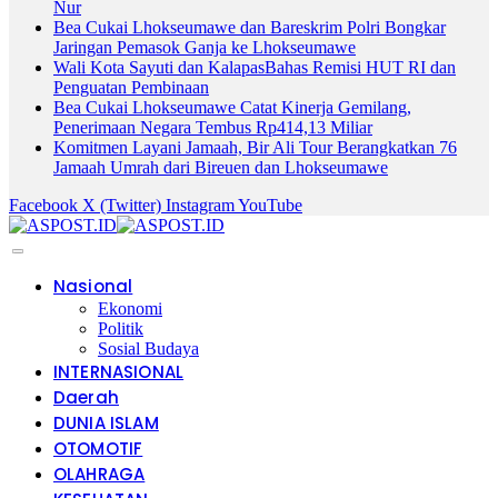
Nur
Bea Cukai Lhokseumawe dan Bareskrim Polri Bongkar
Jaringan Pemasok Ganja ke Lhokseumawe
Wali Kota Sayuti dan KalapasBahas Remisi HUT RI dan
Penguatan Pembinaan
Bea Cukai Lhokseumawe Catat Kinerja Gemilang,
Penerimaan Negara Tembus Rp414,13 Miliar
Komitmen Layani Jamaah, Bir Ali Tour Berangkatkan 76
Jamaah Umrah dari Bireuen dan Lhokseumawe
Facebook
X (Twitter)
Instagram
YouTube
Nasional
Ekonomi
Politik
Sosial Budaya
INTERNASIONAL
Daerah
DUNIA ISLAM
OTOMOTIF
OLAHRAGA