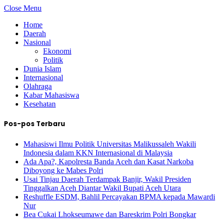
Close Menu
Home
Daerah
Nasional
Ekonomi
Politik
Dunia Islam
Internasional
Olahraga
Kabar Mahasiswa
Kesehatan
Pos-pos Terbaru
Mahasiswi Ilmu Politik Universitas Malikussaleh Wakili
Indonesia dalam KKN Internasional di Malaysia
Ada Apa?, Kapolresta Banda Aceh dan Kasat Narkoba
Diboyong ke Mabes Polri
Usai Tinjau Daerah Terdampak Banjir, Wakil Presiden
Tinggalkan Aceh Diantar Wakil Bupati Aceh Utara
Reshuffle ESDM, Bahlil Percayakan BPMA kepada Mawardi
Nur
Bea Cukai Lhokseumawe dan Bareskrim Polri Bongkar