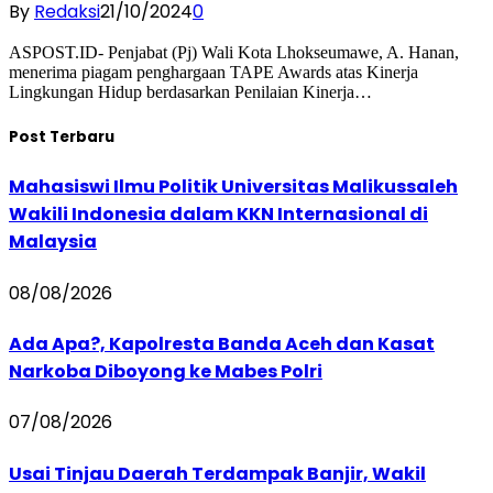
By
Redaksi
21/10/2024
0
ASPOST.ID- Penjabat (Pj) Wali Kota Lhokseumawe, A. Hanan,
menerima piagam penghargaan TAPE Awards atas Kinerja
Lingkungan Hidup berdasarkan Penilaian Kinerja…
Post Terbaru
Mahasiswi Ilmu Politik Universitas Malikussaleh
Wakili Indonesia dalam KKN Internasional di
Malaysia
08/08/2026
Ada Apa?, Kapolresta Banda Aceh dan Kasat
Narkoba Diboyong ke Mabes Polri
07/08/2026
Usai Tinjau Daerah Terdampak Banjir, Wakil