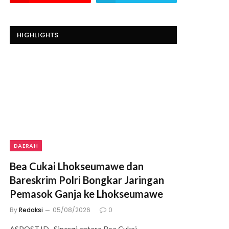
HIGHLIGHTS
DAERAH
Bea Cukai Lhokseumawe dan
Bareskrim Polri Bongkar Jaringan
Pemasok Ganja ke Lhokseumawe
By
Redaksi
05/08/2026
0
ASPOST.ID- Sinergi antara Bea Cukai