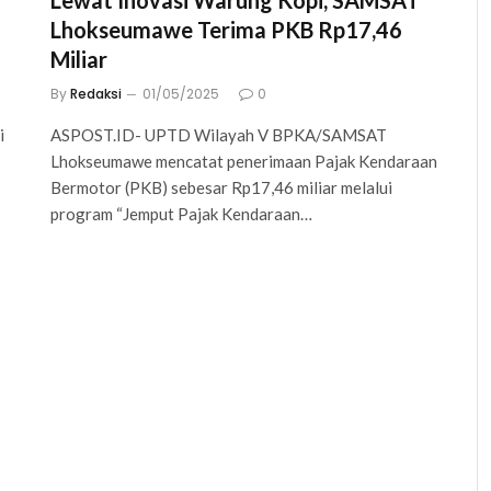
Lewat Inovasi Warung Kopi, SAMSAT
Lhokseumawe Terima PKB Rp17,46
Miliar
By
Redaksi
01/05/2025
0
i
ASPOST.ID- UPTD Wilayah V BPKA/SAMSAT
Lhokseumawe mencatat penerimaan Pajak Kendaraan
Bermotor (PKB) sebesar Rp17,46 miliar melalui
program “Jemput Pajak Kendaraan…