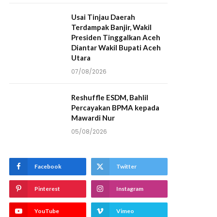
Usai Tinjau Daerah
Terdampak Banjir, Wakil
Presiden Tinggalkan Aceh
Diantar Wakil Bupati Aceh
Utara
07/08/2026
Reshuffle ESDM, Bahlil
Percayakan BPMA kepada
Mawardi Nur
05/08/2026
Facebook
Twitter
Pinterest
Instagram
YouTube
Vimeo