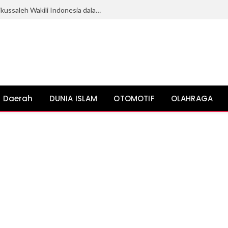
Mahasiswi Ilmu Politik Universitas Malikussaleh Wakili Indonesia dalam KKN Internasional di Malaysia
Daerah
DUNIA ISLAM
OTOMOTIF
OLAHRAGA