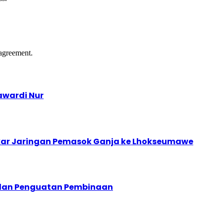
agreement.
awardi Nur
kar Jaringan Pemasok Ganja ke Lhokseumawe
I dan Penguatan Pembinaan