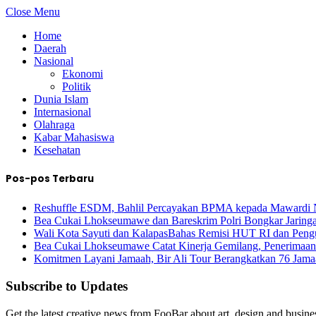
Close Menu
Home
Daerah
Nasional
Ekonomi
Politik
Dunia Islam
Internasional
Olahraga
Kabar Mahasiswa
Kesehatan
Pos-pos Terbaru
Reshuffle ESDM, Bahlil Percayakan BPMA kepada Mawardi 
Bea Cukai Lhokseumawe dan Bareskrim Polri Bongkar Jarin
Wali Kota Sayuti dan KalapasBahas Remisi HUT RI dan Peng
Bea Cukai Lhokseumawe Catat Kinerja Gemilang, Penerimaan
Komitmen Layani Jamaah, Bir Ali Tour Berangkatkan 76 Jam
Subscribe to Updates
Get the latest creative news from FooBar about art, design and busine