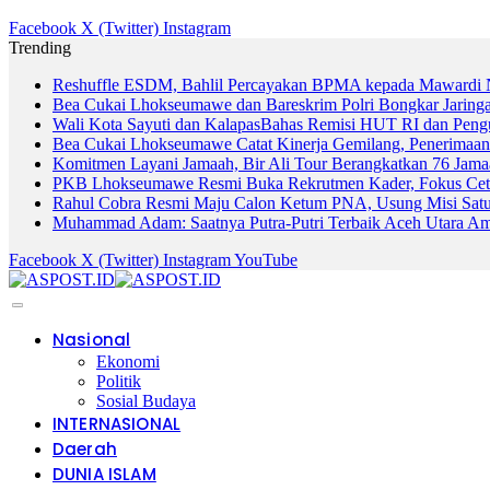
Facebook
X (Twitter)
Instagram
Trending
Reshuffle ESDM, Bahlil Percayakan BPMA kepada Mawardi 
Bea Cukai Lhokseumawe dan Bareskrim Polri Bongkar Jarin
Wali Kota Sayuti dan KalapasBahas Remisi HUT RI dan Peng
Bea Cukai Lhokseumawe Catat Kinerja Gemilang, Penerimaan
Komitmen Layani Jamaah, Bir Ali Tour Berangkatkan 76 Jam
PKB Lhokseumawe Resmi Buka Rekrutmen Kader, Fokus Cetak 
Rahul Cobra Resmi Maju Calon Ketum PNA, Usung Misi Satuk
Muhammad Adam: Saatnya Putra-Putri Terbaik Aceh Utara A
Facebook
X (Twitter)
Instagram
YouTube
Nasional
Ekonomi
Politik
Sosial Budaya
INTERNASIONAL
Daerah
DUNIA ISLAM