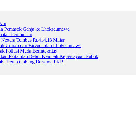
Nur
gan Pemasok Ganja ke Lhokseumawe
uatan Pembinaan
 Negara Tembus Rp414,13 Miliar
aah Umrah dari Bireuen dan Lhokseumawe
Politisi Muda Berintegritas
an Partai dan Rebut Kembali Kepercayaan Publik
mbil Peran Gabung Bersama PKB