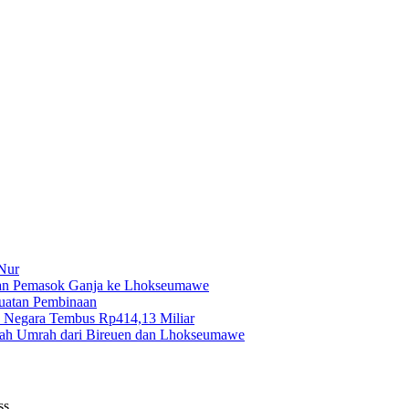
Nur
gan Pemasok Ganja ke Lhokseumawe
uatan Pembinaan
 Negara Tembus Rp414,13 Miliar
aah Umrah dari Bireuen dan Lhokseumawe
ss.