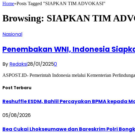
Home
»
Posts Tagged "SIAPKAN TIM ADVOKASI"
Browsing:
SIAPKAN TIM AD
Nasional
Penembakan WNI, Indonesia Siapka
By
Redaksi
28/01/2025
0
ASPOST.ID- Pemerintah Indonesia melalui Kementerian Perlindung
Post Terbaru
Reshuffle ESDM, Bahlil Percayakan BPMA kepada M
05/08/2026
Bea Cukai Lhokseumawe dan Bareskrim Polri Bong