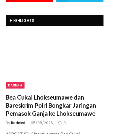
HIGHLIGHTS
DAERAH
Bea Cukai Lhokseumawe dan
Bareskrim Polri Bongkar Jaringan
Pemasok Ganja ke Lhokseumawe
By
Redaksi
05/08/2026
0
ASPOST.ID- Sinergi antara Bea Cukai