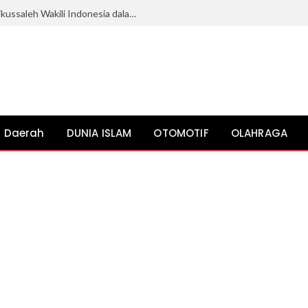
Mahasiswi Ilmu Politik Universitas Malikussaleh Wakili Indonesia dalam KKN Internasional di Malaysia
Daerah
DUNIA ISLAM
OTOMOTIF
OLAHRAGA