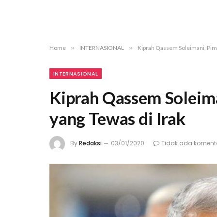
Home
»
INTERNASIONAL
»
Kiprah Qassem Soleimani, Pimpi
INTERNASIONAL
Kiprah Qassem Soleima
yang Tewas di Irak
By
Redaksi
03/01/2020
Tidak ada koment