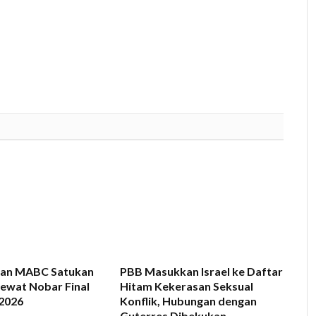
an MABC Satukan
PBB Masukkan Israel ke Daftar
Lewat Nobar Final
Hitam Kekerasan Seksual
 2026
Konflik, Hubungan dengan
Guterres Dibekukan