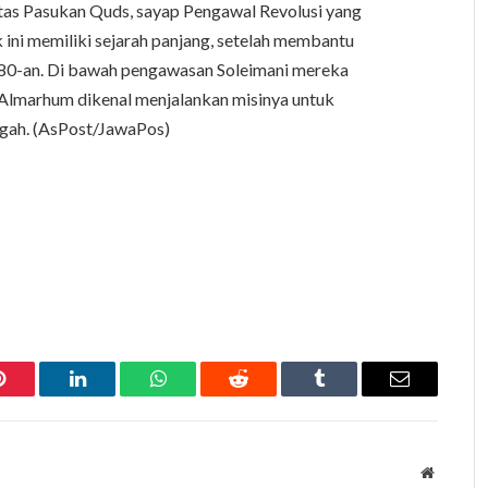
 atas Pasukan Quds, sayap Pengawal Revolusi yang
 ini memiliki sejarah panjang, setelah membantu
980-an. Di bawah pengawasan Soleimani mereka
 Almarhum dikenal menjalankan misinya untuk
ngah. (AsPost/JawaPos)
Pinterest
LinkedIn
WhatsApp
Reddit
Tumblr
Email
Website