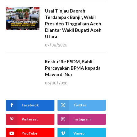
Usai Tinjau Daerah
Terdampak Banjir, Wakil
Presiden Tinggalkan Aceh
Diantar Wakil Bupati Aceh
Utara
07/08/2026
Reshuffle ESDM, Bahlil
Percayakan BPMA kepada
Mawardi Nur
05/08/2026
Facebook
Twitter
Pinterest
Instagram
YouTube
Vimeo