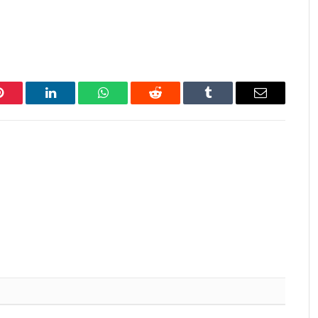
Pinterest
LinkedIn
WhatsApp
Reddit
Tumblr
Email