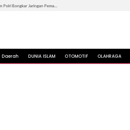
Bea Cukai Lhokseumawe dan Bareskrim Polri Bongkar Jaringan Pemasok Ganja ke Lhokseumawe
Daerah
DUNIA ISLAM
OTOMOTIF
OLAHRAGA