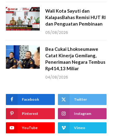
Wali Kota Sayuti dan
KalapasBahas Remisi HUT RI
dan Penguatan Pembinaan
05/08/2026
Bea Cukai Lhokseumawe
Catat Kinerja Gemilang,
Penerimaan Negara Tembus
Rp414,13 Miliar
04/08/2026
Facebook
Twitter
Pinterest
Instagram
YouTube
Vimeo