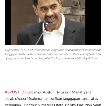
Gubernur Aceh, H. Muzakir Manaf, yang akrab disapa Mualem, memberikan
tanggapan santai atas kebijakan Gubernur Sumatera Utara, Bobby Nasution,
yang melarang kendaraan berpelat BL (Aceh) beroperasi di wilayah Sumut.
ASPOST.ID-
Gubernur Aceh, H. Muzakir Manaf, yang
akrab disapa Mualem, memberikan tanggapan santai atas
kebijakan Gubernur Sumatera Utara, Bobby Nasution, yang