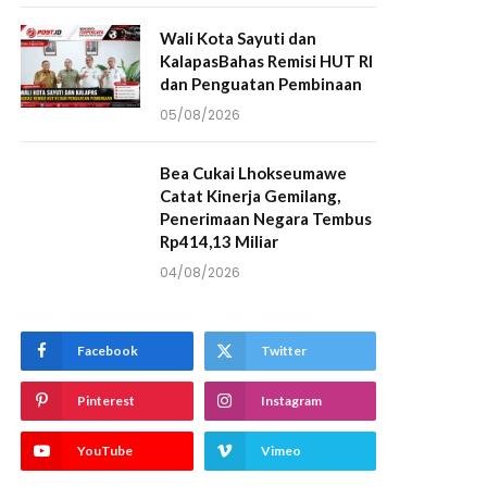
Wali Kota Sayuti dan
KalapasBahas Remisi HUT RI
dan Penguatan Pembinaan
05/08/2026
Bea Cukai Lhokseumawe
Catat Kinerja Gemilang,
Penerimaan Negara Tembus
Rp414,13 Miliar
04/08/2026
Facebook
Twitter
Pinterest
Instagram
YouTube
Vimeo