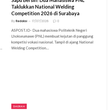
Sapu Bersih! Dua Mahasiswa PNL
Taklukkan National Welding
Competition 2026 di Surabaya
By
Redaksi
17/07/2026
0
ASPOST.ID- Dua mahasiswa Politeknik Negeri
Lhokseumawe (PNL) membuat kejutan di panggung
kompetisi vokasi nasional. Tampil di ajang National
s…
Welding Competition…
DAERAH