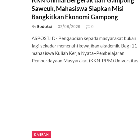
KKN Unimal Bergerak dari Gampong
Saweuk, Mahasiswa Siapkan Misi
Bangkitkan Ekonomi Gampong
By
Redaksi
02/08/2026
0
ASPOST.ID- Pengabdian kepada masyarakat bukan
lagi sekadar memenuhi kewajiban akademik. Bagi 11
mahasiswa Kuliah Kerja Nyata–Pembelajaran
Pemberdayaan Masyarakat (KKN-PPM) Universita
DAERAH