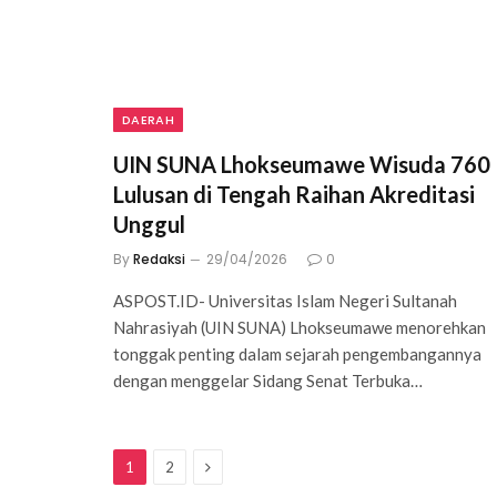
DAERAH
UIN SUNA Lhokseumawe Wisuda 760
Lulusan di Tengah Raihan Akreditasi
Unggul
By
Redaksi
29/04/2026
0
ASPOST.ID- Universitas Islam Negeri Sultanah
Nahrasiyah (UIN SUNA) Lhokseumawe menorehkan
tonggak penting dalam sejarah pengembangannya
dengan menggelar Sidang Senat Terbuka…
Next
1
2