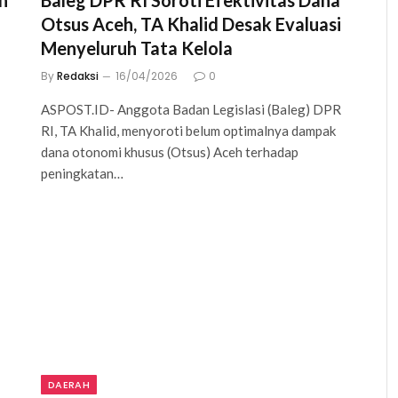
h
Baleg DPR RI Soroti Efektivitas Dana
Otsus Aceh, TA Khalid Desak Evaluasi
Menyeluruh Tata Kelola
By
Redaksi
16/04/2026
0
ASPOST.ID- Anggota Badan Legislasi (Baleg) DPR
RI, TA Khalid, menyoroti belum optimalnya dampak
dana otonomi khusus (Otsus) Aceh terhadap
peningkatan…
DAERAH