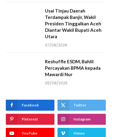
Usai Tinjau Daerah
Terdampak Banjir, Wakil
Presiden Tinggalkan Aceh
Diantar Wakil Bupati Aceh
Utara
07/08/2026
Reshuffle ESDM, Bahlil
Percayakan BPMA kepada
Mawardi Nur
05/08/2026
Facebook
Twitter
Pinterest
Instagram
YouTube
Vimeo