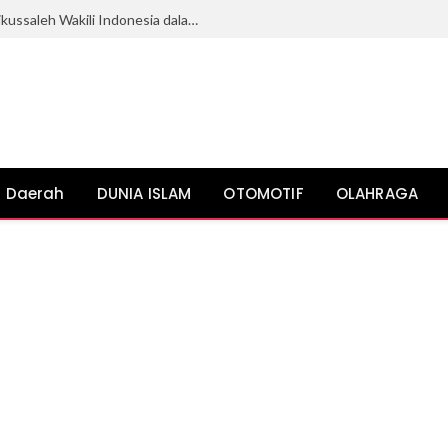
Mahasiswi Ilmu Politik Universitas Malikussaleh Wakili Indonesia dalam KKN Internasional di Malaysia
Daerah
DUNIA ISLAM
OTOMOTIF
OLAHRAGA