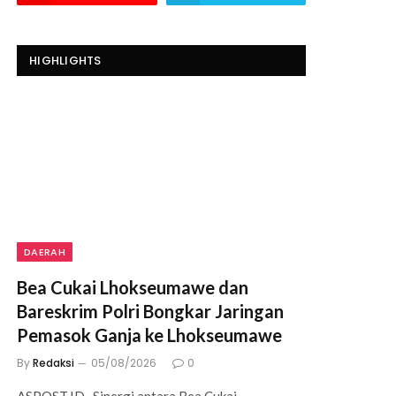
HIGHLIGHTS
DAERAH
Bea Cukai Lhokseumawe dan
Bareskrim Polri Bongkar Jaringan
Pemasok Ganja ke Lhokseumawe
By
Redaksi
05/08/2026
0
ASPOST.ID- Sinergi antara Bea Cukai