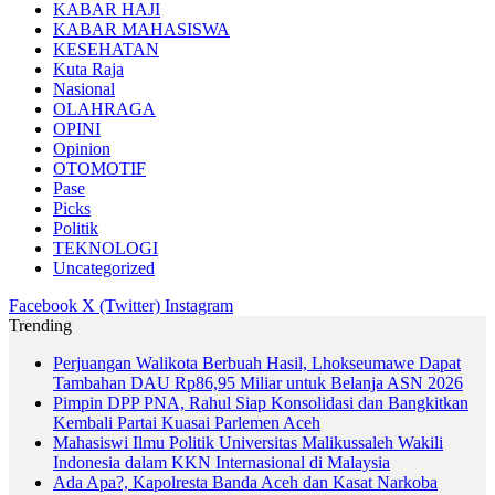
KABAR HAJI
KABAR MAHASISWA
KESEHATAN
Kuta Raja
Nasional
OLAHRAGA
OPINI
Opinion
OTOMOTIF
Pase
Picks
Politik
TEKNOLOGI
Uncategorized
Facebook
X (Twitter)
Instagram
Trending
Perjuangan Walikota Berbuah Hasil, Lhokseumawe Dapat
Tambahan DAU Rp86,95 Miliar untuk Belanja ASN 2026
Pimpin DPP PNA, Rahul Siap Konsolidasi dan Bangkitkan
Kembali Partai Kuasai Parlemen Aceh
Mahasiswi Ilmu Politik Universitas Malikussaleh Wakili
Indonesia dalam KKN Internasional di Malaysia
Ada Apa?, Kapolresta Banda Aceh dan Kasat Narkoba