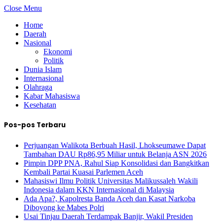
Close Menu
Home
Daerah
Nasional
Ekonomi
Politik
Dunia Islam
Internasional
Olahraga
Kabar Mahasiswa
Kesehatan
Pos-pos Terbaru
Perjuangan Walikota Berbuah Hasil, Lhokseumawe Dapat
Tambahan DAU Rp86,95 Miliar untuk Belanja ASN 2026
Pimpin DPP PNA, Rahul Siap Konsolidasi dan Bangkitkan
Kembali Partai Kuasai Parlemen Aceh
Mahasiswi Ilmu Politik Universitas Malikussaleh Wakili
Indonesia dalam KKN Internasional di Malaysia
Ada Apa?, Kapolresta Banda Aceh dan Kasat Narkoba
Diboyong ke Mabes Polri
Usai Tinjau Daerah Terdampak Banjir, Wakil Presiden