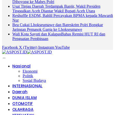
Diboyong ke Mabes Polri
Usai Tinjau Daerah Terdampak Banjir, Wakil Presiden
Tinggalkan Aceh Diantar Wakil Bupati Aceh Utara
Reshuffle ESDM, Bahlil Percayakan BPMA kepada Mawardi
Nur
Bea Cukai Lhokseumawe dan Bareskrim Polri Bongkar
Jaringan Pemasok Ganja ke Lhokseumawe
Wali Kota Sayuti dan KalapasBahas Remisi HUT RI dan
Penguatan Pembinaan
Facebook
X (Twitter)
Instagram
YouTube
Nasional
Ekonomi
Politik
Sosial Budaya
INTERNASIONAL
Daerah
DUNIA ISLAM
OTOMOTIF
OLAHRAGA