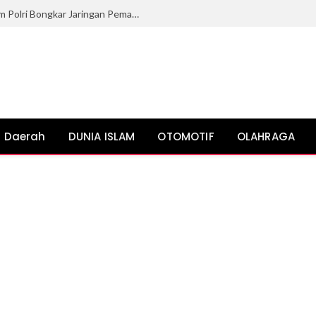
Bea Cukai Lhokseumawe dan Bareskrim Polri Bongkar Jaringan Pemasok Ganja ke Lhokseumawe
Daerah
DUNIA ISLAM
OTOMOTIF
OLAHRAGA