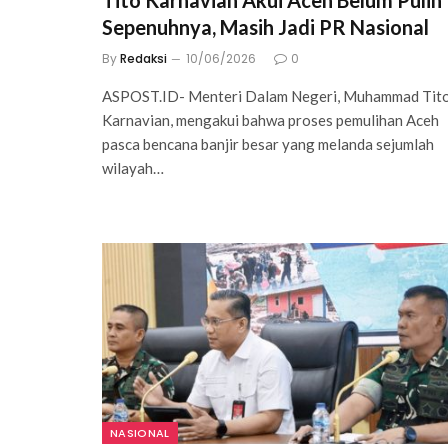
Tito Karnavian Akui Aceh Belum Pulih
Sepenuhnya, Masih Jadi PR Nasional
By
Redaksi
10/06/2026
0
ASPOST.ID- Menteri Dalam Negeri, Muhammad Tit
Karnavian, mengakui bahwa proses pemulihan Aceh
pasca bencana banjir besar yang melanda sejumlah
wilayah…
NASIONAL