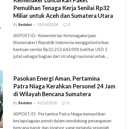
Kemenaker Luncurkan Paket
Pemulihan Tenaga Kerja Senilai Rp32
Miliar untuk Aceh dan Sumatera Utara
By
Redaksi
22/04/2026
0
o
ASPOST.ID- Kementerian Ketenagakerjaan
(Kemenaker) Republik Indonesia menggelontorkan
bantuan senilai Rp32.252.643.000 (sekitar USD 2
juta) sebagai bagian dari strategi nasional untuk…
Pasokan Energi Aman, Pertamina
Patra Niaga Kerahkan Personel 24 Jam
di Wilayah Bencana Sumatera
By
Redaksi
02/12/2025
0
ASPOST.ID- Pertamina Patra Niaga memastikan
kesiapsiagaan penuh dalam mendukung penanganan
bencana banjir dan longsor yang melanda sejumlah