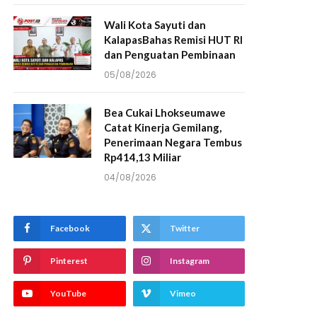
Wali Kota Sayuti dan
KalapasBahas Remisi HUT RI
dan Penguatan Pembinaan
05/08/2026
Bea Cukai Lhokseumawe
Catat Kinerja Gemilang,
Penerimaan Negara Tembus
Rp414,13 Miliar
04/08/2026
Facebook
Twitter
Pinterest
Instagram
YouTube
Vimeo