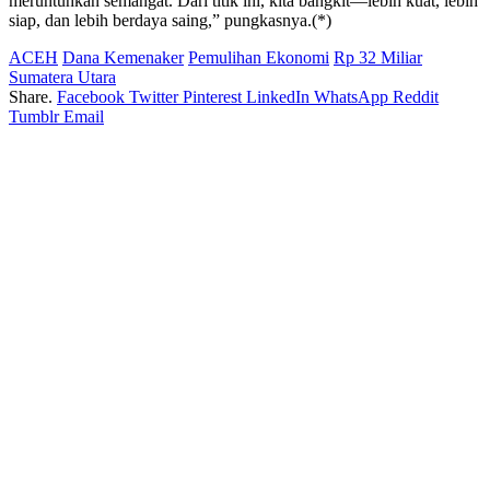
meruntuhkan semangat. Dari titik ini, kita bangkit—lebih kuat, lebih
siap, dan lebih berdaya saing,” pungkasnya.(*)
ACEH
Dana Kemenaker
Pemulihan Ekonomi
Rp 32 Miliar
Sumatera Utara
Share.
Facebook
Twitter
Pinterest
LinkedIn
WhatsApp
Reddit
Tumblr
Email