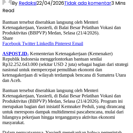
By
Redaksi
22/04/2026
Tidak ada komentar
3 Mins
Read
Bantuan tersebut diserahkan langsung oleh Menteri
Ketenagakerjaan, Yassierli, di Balai Besar Pelatihan Vokasi dan
Produktivitas (BBPVP) Medan, Selasa (21/4/2026).
Share
Facebook
Twitter
LinkedIn
Pinterest
Email
ASPOST.ID-
Kementerian Ketenagakerjaan (Kemenaker)
Republik Indonesia menggelontorkan bantuan senilai
Rp32.252.643.000 (sekitar USD 2 juta) sebagai bagian dari strategi
nasional untuk mempercepat pemulihan ekonomi dan
ketenagakerjaan di wilayah terdampak bencana di Sumatera Utara
dan Aceh.
Bantuan tersebut diserahkan langsung oleh Menteri
Ketenagakerjaan, Yassierli, di Balai Besar Pelatihan Vokasi dan
Produktivitas (BBPVP) Medan, Selasa (21/4/2026). Program ini
merupakan bagian dari inisiatif Kemnaker Peduli, yang dirancang
untuk merespons dampak multidimensi pascabencana, mulai dari
hilangnya pekerjaan hingga terganggunya aktivitas ekonomi
masyarakat.
Dalam pernyataannya, Yassierli menekankan bahwa pemerintah