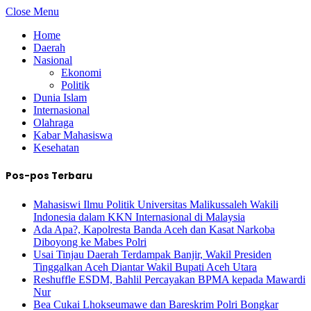
Close Menu
Home
Daerah
Nasional
Ekonomi
Politik
Dunia Islam
Internasional
Olahraga
Kabar Mahasiswa
Kesehatan
Pos-pos Terbaru
Mahasiswi Ilmu Politik Universitas Malikussaleh Wakili
Indonesia dalam KKN Internasional di Malaysia
Ada Apa?, Kapolresta Banda Aceh dan Kasat Narkoba
Diboyong ke Mabes Polri
Usai Tinjau Daerah Terdampak Banjir, Wakil Presiden
Tinggalkan Aceh Diantar Wakil Bupati Aceh Utara
Reshuffle ESDM, Bahlil Percayakan BPMA kepada Mawardi
Nur
Bea Cukai Lhokseumawe dan Bareskrim Polri Bongkar