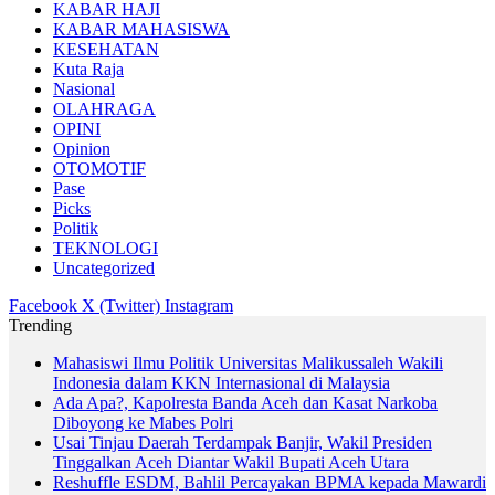
KABAR HAJI
KABAR MAHASISWA
KESEHATAN
Kuta Raja
Nasional
OLAHRAGA
OPINI
Opinion
OTOMOTIF
Pase
Picks
Politik
TEKNOLOGI
Uncategorized
Facebook
X (Twitter)
Instagram
Trending
Mahasiswi Ilmu Politik Universitas Malikussaleh Wakili
Indonesia dalam KKN Internasional di Malaysia
Ada Apa?, Kapolresta Banda Aceh dan Kasat Narkoba
Diboyong ke Mabes Polri
Usai Tinjau Daerah Terdampak Banjir, Wakil Presiden
Tinggalkan Aceh Diantar Wakil Bupati Aceh Utara
Reshuffle ESDM, Bahlil Percayakan BPMA kepada Mawardi