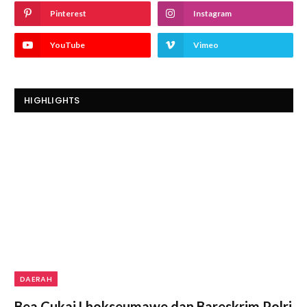
Pinterest
Instagram
YouTube
Vimeo
HIGHLIGHTS
DAERAH
Bea Cukai Lhokseumawe dan Bareskrim Polri