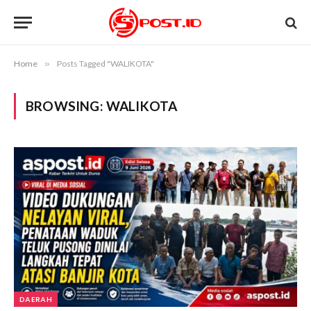
Home
»
Posts Tagged "WALIKOTA"
BROWSING:
WALIKOTA
DAERAH