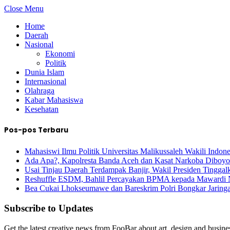
Close Menu
Home
Daerah
Nasional
Ekonomi
Politik
Dunia Islam
Internasional
Olahraga
Kabar Mahasiswa
Kesehatan
Pos-pos Terbaru
Mahasiswi Ilmu Politik Universitas Malikussaleh Wakili Indon
Ada Apa?, Kapolresta Banda Aceh dan Kasat Narkoba Diboyo
Usai Tinjau Daerah Terdampak Banjir, Wakil Presiden Tinggal
Reshuffle ESDM, Bahlil Percayakan BPMA kepada Mawardi 
Bea Cukai Lhokseumawe dan Bareskrim Polri Bongkar Jarin
Subscribe to Updates
Get the latest creative news from FooBar about art, design and busine