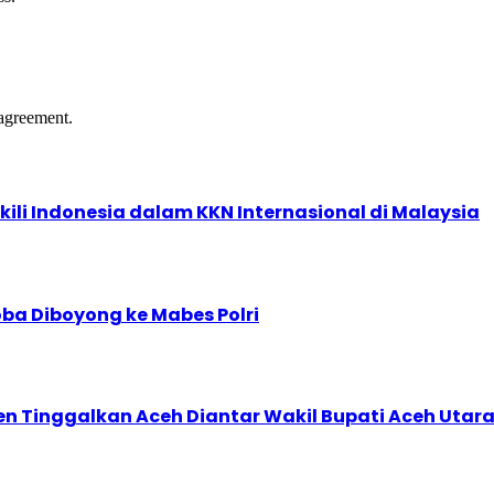
agreement.
kili Indonesia dalam KKN Internasional di Malaysia
ba Diboyong ke Mabes Polri
den Tinggalkan Aceh Diantar Wakil Bupati Aceh Utar