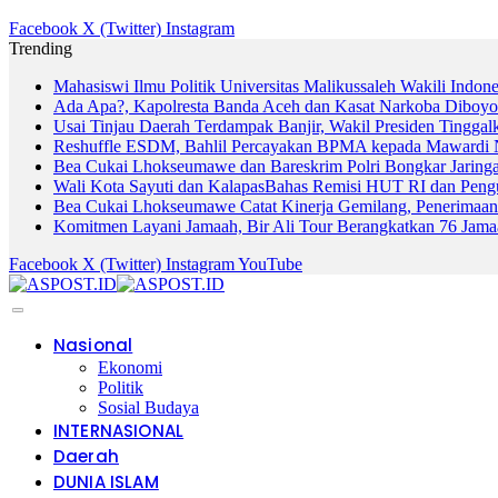
Facebook
X (Twitter)
Instagram
Trending
Mahasiswi Ilmu Politik Universitas Malikussaleh Wakili Indon
Ada Apa?, Kapolresta Banda Aceh dan Kasat Narkoba Diboyo
Usai Tinjau Daerah Terdampak Banjir, Wakil Presiden Tinggal
Reshuffle ESDM, Bahlil Percayakan BPMA kepada Mawardi 
Bea Cukai Lhokseumawe dan Bareskrim Polri Bongkar Jarin
Wali Kota Sayuti dan KalapasBahas Remisi HUT RI dan Peng
Bea Cukai Lhokseumawe Catat Kinerja Gemilang, Penerimaan
Komitmen Layani Jamaah, Bir Ali Tour Berangkatkan 76 Jam
Facebook
X (Twitter)
Instagram
YouTube
Nasional
Ekonomi
Politik
Sosial Budaya
INTERNASIONAL
Daerah
DUNIA ISLAM