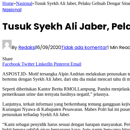
Home
»
Nasional
»
Tusuk Syekh Ali Jaber, Pelaku Gelisah Dengar Sir
Nasional
Tusuk Syekh Ali Jaber, Pe
By
Redaksi
16/09/2020
Tidak ada komentar
1 Min Rea
Share
Facebook
Twitter
LinkedIn
Pinterest
Email
ASPOST.ID- Motif tersangka Alpin Andrian melakukan penusukan terh
bertemu dengan Syekh Ali Jaber, dari situ dia mulai mencari tahu d
Seperti diberitakan Kantor Berita RMOLLampung, Pandra menjelaskan,
pemeriksaan urine dan ternyata hasilnya negatif,” jelasnya.
Lanjutnya, terkait informasi yang berkembang tentang gangguan kejiwa
Kurungan Nyawa di Kabupaten Pesawaran. Mabes Polri hal ini pusat k
penusukan terhadap Syekh Ali Jaber.
“Kami sebagai penyidik harus sesuai dengan harapan masyarakat. Perka
bukti berupa sebilah pisau bergagang kayu, baju gamis berwarna hita