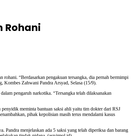
n Rohani
n rohani. “Berdasarkan pengakuan tersangka, dia pernah bermimpi
ung, Kombes Zahwani Pandra Arsyad, Selasa (15/9).
 dalam pengaruh narkotika. “Tersangka telah dilaksanakan
 penyidik meminta bantuan saksi ahli yaitu tim dokter dari RSJ
 menambahkan, pihak kepolisian masih terus mendalami kasus
ya. Pandra menjelaskan ada 5 saksi yang telah diperiksa dan barang
elakukan tindak pidana. (asp/rmol.id)