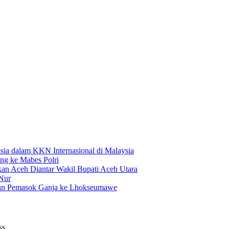
esia dalam KKN Internasional di Malaysia
ng ke Mabes Polri
kan Aceh Diantar Wakil Bupati Aceh Utara
Nur
gan Pemasok Ganja ke Lhokseumawe
ss.