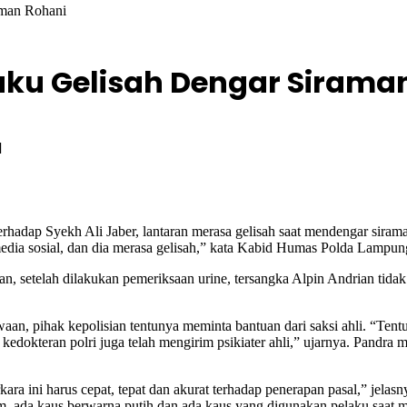
aman Rohani
laku Gelisah Dengar Sirama
d
adap Syekh Ali Jaber, lantaran merasa gelisah saat mendengar sirama
i media sosial, dan dia merasa gelisah,” kata Kabid Humas Polda Lamp
 setelah dilakukan pemeriksaan urine, tersangka Alpin Andrian tidak
an, pihak kepolisian tentunya meminta bantuan dari saksi ahli. “Tentu
edokteran polri juga telah mengirim psikiater ahli,” ujarnya. Pandra
ra ini harus cepat, tepat dan akurat terhadap penerapan pasal,” jelasn
m, ada kaus berwarna putih dan ada kaus yang digunakan pelaku saat m