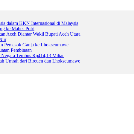
esia dalam KKN Internasional di Malaysia
ng ke Mabes Polri
kan Aceh Diantar Wakil Bupati Aceh Utara
Nur
gan Pemasok Ganja ke Lhokseumawe
uatan Pembinaan
 Negara Tembus Rp414,13 Miliar
aah Umrah dari Bireuen dan Lhokseumawe