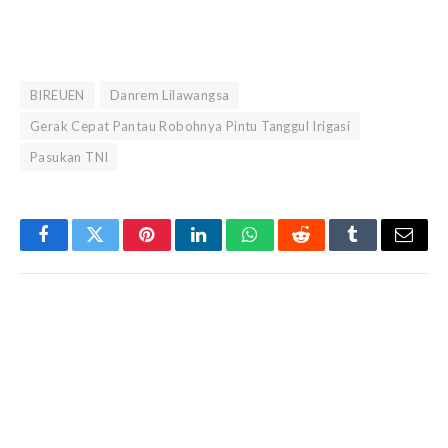
BIREUEN
Danrem Lilawangsa
Gerak Cepat Pantau Robohnya Pintu Tanggul Irigasi
Pasukan TNI
Facebook
Twitter
Pinterest
LinkedIn
WhatsApp
Reddit
Tumblr
Email