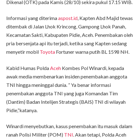
Dikenal (OTK) pada Kamis (28/10) sekira pukul 17.15 WIB.
Informasi yang diterima
aspost.id
, Kapten Abd Majid tewas
ditembak di Jalan Lhok Krincong, Gampong Lhok Panah,
Kecamatan Sakti, Kabupaten Pidie, Aceh. Penembakan oleh
pria bersenjata api itu terjadi, ketika sang Kapten sedang
menyetir mobil
Toyota
Fortuner warna putih BL 1598 NH.
Kabid Humas Polda
Aceh
Kombes Pol Winardi, kepada
awak media membenarkan insiden penembakan anggota
TNI hingga meninggal dunia. ” Ya benar informasi
penembakan anggota TNI yang juga Komandan Tim
(Dantim) Badan Intelijen Strategis (BAIS) TNI di wilayah
Pidie,”katanya.
Winardi menyebutkan, kasus penembakan itu masuk dalam
ranah Polisi Militer (POM)
TNI
. Akan tetapi, Polda Aceh