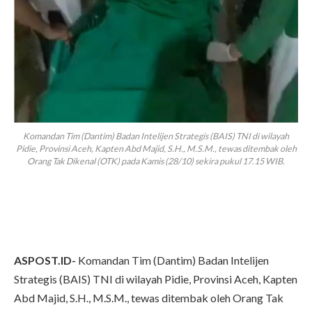
Komandan Tim (Dantim) Badan Intelijen Strategis (BAIS) TNI di wilayah
Pidie, Provinsi Aceh, Kapten Abd Majid, S.H., M.S.M., tewas ditembak oleh
Orang Tak Dikenal (OTK) pada Kamis (28/10) sekira pukul 17.15 WIB.
ASPOST.ID-
Komandan Tim (Dantim) Badan Intelijen
Strategis (BAIS) TNI di wilayah Pidie, Provinsi Aceh, Kapten
Abd Majid, S.H., M.S.M., tewas ditembak oleh Orang Tak