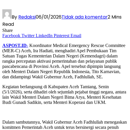
By
Redaksi
06/01/2026
Tidak ada komentar
2 Mins
Read
Share
Facebook
Twitter
LinkedIn
Pinterest
Email
ASPOST.ID-
Koordinator Medical Emergency Rescue Committee
(MER-C) Aceh, Ira Hadiati, menghadiri Apel Pembukaan Tim
Satuan Tugas Kementerian Dalam Negeri (Kemendagri) dalam
rangka percepatan aktivasi pemerintahan dan pelayanan publik
pascabencana di Provinsi Aceh. Apel tersebut dipimpin langsung
oleh Menteri Dalam Negeri Republik Indonesia, Tito Karnavian,
dan didampingi Wakil Gubernur Aceh, Fadhlullah, SE.
Kegiatan berlangsung di Kabupaten Aceh Tamiang, Senin
(5/1/2026), serta dihadiri oleh sejumlah pejabat tinggi negara, antara
lain Wakil Menteri Dalam Negeri Bima Arya, Menteri Kesehatan
Budi Gunadi Sadikin, serta Menteri Koperasi dan UKM.
Dalam sambutannya, Wakil Gubernur Aceh Fadhlullah menegaskan
komitmen Pemerintah Aceh untuk terus bersinergi secara penuh