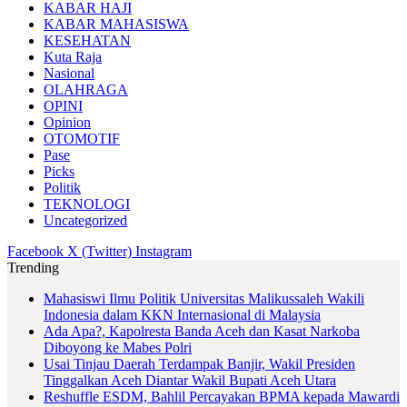
KABAR HAJI
KABAR MAHASISWA
KESEHATAN
Kuta Raja
Nasional
OLAHRAGA
OPINI
Opinion
OTOMOTIF
Pase
Picks
Politik
TEKNOLOGI
Uncategorized
Facebook
X (Twitter)
Instagram
Trending
Mahasiswi Ilmu Politik Universitas Malikussaleh Wakili
Indonesia dalam KKN Internasional di Malaysia
Ada Apa?, Kapolresta Banda Aceh dan Kasat Narkoba
Diboyong ke Mabes Polri
Usai Tinjau Daerah Terdampak Banjir, Wakil Presiden
Tinggalkan Aceh Diantar Wakil Bupati Aceh Utara
Reshuffle ESDM, Bahlil Percayakan BPMA kepada Mawardi