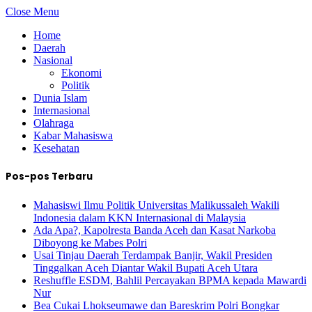
Close Menu
Home
Daerah
Nasional
Ekonomi
Politik
Dunia Islam
Internasional
Olahraga
Kabar Mahasiswa
Kesehatan
Pos-pos Terbaru
Mahasiswi Ilmu Politik Universitas Malikussaleh Wakili
Indonesia dalam KKN Internasional di Malaysia
Ada Apa?, Kapolresta Banda Aceh dan Kasat Narkoba
Diboyong ke Mabes Polri
Usai Tinjau Daerah Terdampak Banjir, Wakil Presiden
Tinggalkan Aceh Diantar Wakil Bupati Aceh Utara
Reshuffle ESDM, Bahlil Percayakan BPMA kepada Mawardi
Nur
Bea Cukai Lhokseumawe dan Bareskrim Polri Bongkar