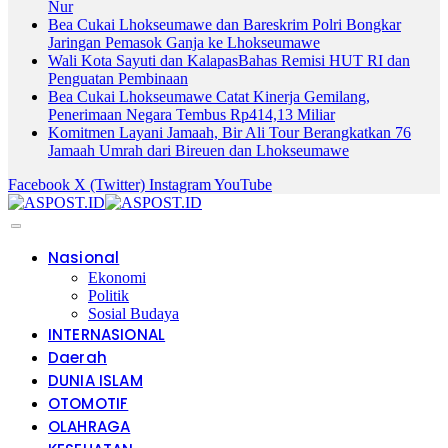
Nur
Bea Cukai Lhokseumawe dan Bareskrim Polri Bongkar
Jaringan Pemasok Ganja ke Lhokseumawe
Wali Kota Sayuti dan KalapasBahas Remisi HUT RI dan
Penguatan Pembinaan
Bea Cukai Lhokseumawe Catat Kinerja Gemilang,
Penerimaan Negara Tembus Rp414,13 Miliar
Komitmen Layani Jamaah, Bir Ali Tour Berangkatkan 76
Jamaah Umrah dari Bireuen dan Lhokseumawe
Facebook
X (Twitter)
Instagram
YouTube
Nasional
Ekonomi
Politik
Sosial Budaya
INTERNASIONAL
Daerah
DUNIA ISLAM
OTOMOTIF
OLAHRAGA