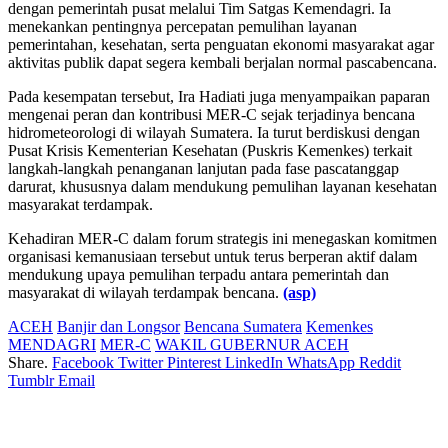
dengan pemerintah pusat melalui Tim Satgas Kemendagri. Ia
menekankan pentingnya percepatan pemulihan layanan
pemerintahan, kesehatan, serta penguatan ekonomi masyarakat agar
aktivitas publik dapat segera kembali berjalan normal pascabencana.
Pada kesempatan tersebut, Ira Hadiati juga menyampaikan paparan
mengenai peran dan kontribusi MER-C sejak terjadinya bencana
hidrometeorologi di wilayah Sumatera. Ia turut berdiskusi dengan
Pusat Krisis Kementerian Kesehatan (Puskris Kemenkes) terkait
langkah-langkah penanganan lanjutan pada fase pascatanggap
darurat, khususnya dalam mendukung pemulihan layanan kesehatan
masyarakat terdampak.
Kehadiran MER-C dalam forum strategis ini menegaskan komitmen
organisasi kemanusiaan tersebut untuk terus berperan aktif dalam
mendukung upaya pemulihan terpadu antara pemerintah dan
masyarakat di wilayah terdampak bencana.
(asp)
ACEH
Banjir dan Longsor
Bencana Sumatera
Kemenkes
MENDAGRI
MER-C
WAKIL GUBERNUR ACEH
Share.
Facebook
Twitter
Pinterest
LinkedIn
WhatsApp
Reddit
Tumblr
Email