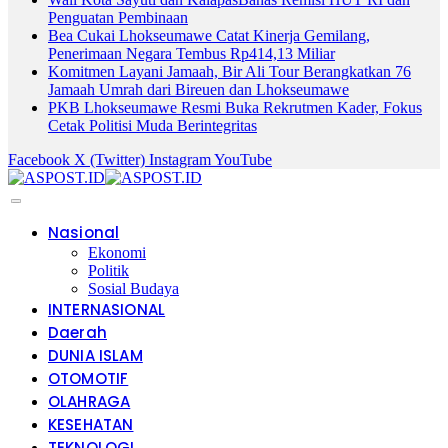
Penguatan Pembinaan
Bea Cukai Lhokseumawe Catat Kinerja Gemilang,
Penerimaan Negara Tembus Rp414,13 Miliar
Komitmen Layani Jamaah, Bir Ali Tour Berangkatkan 76
Jamaah Umrah dari Bireuen dan Lhokseumawe
PKB Lhokseumawe Resmi Buka Rekrutmen Kader, Fokus
Cetak Politisi Muda Berintegritas
Facebook
X (Twitter)
Instagram
YouTube
Nasional
Ekonomi
Politik
Sosial Budaya
INTERNASIONAL
Daerah
DUNIA ISLAM
OTOMOTIF
OLAHRAGA
KESEHATAN
TEKNOLOGI