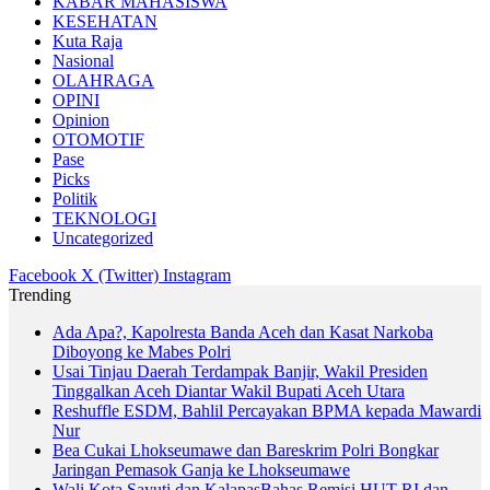
KABAR MAHASISWA
KESEHATAN
Kuta Raja
Nasional
OLAHRAGA
OPINI
Opinion
OTOMOTIF
Pase
Picks
Politik
TEKNOLOGI
Uncategorized
Facebook
X (Twitter)
Instagram
Trending
Ada Apa?, Kapolresta Banda Aceh dan Kasat Narkoba
Diboyong ke Mabes Polri
Usai Tinjau Daerah Terdampak Banjir, Wakil Presiden
Tinggalkan Aceh Diantar Wakil Bupati Aceh Utara
Reshuffle ESDM, Bahlil Percayakan BPMA kepada Mawardi
Nur
Bea Cukai Lhokseumawe dan Bareskrim Polri Bongkar
Jaringan Pemasok Ganja ke Lhokseumawe
Wali Kota Sayuti dan KalapasBahas Remisi HUT RI dan