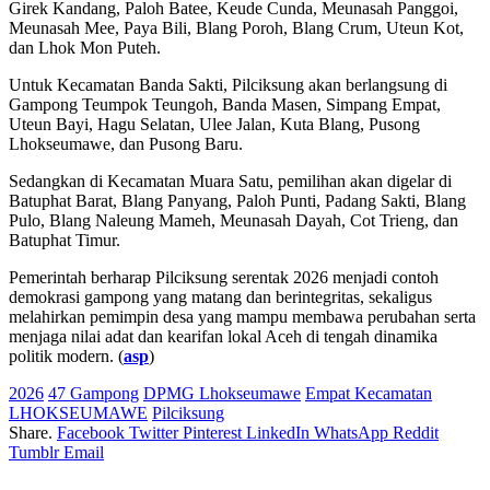
Girek Kandang, Paloh Batee, Keude Cunda, Meunasah Panggoi,
Meunasah Mee, Paya Bili, Blang Poroh, Blang Crum, Uteun Kot,
dan Lhok Mon Puteh.
Untuk Kecamatan Banda Sakti, Pilciksung akan berlangsung di
Gampong Teumpok Teungoh, Banda Masen, Simpang Empat,
Uteun Bayi, Hagu Selatan, Ulee Jalan, Kuta Blang, Pusong
Lhokseumawe, dan Pusong Baru.
Sedangkan di Kecamatan Muara Satu, pemilihan akan digelar di
Batuphat Barat, Blang Panyang, Paloh Punti, Padang Sakti, Blang
Pulo, Blang Naleung Mameh, Meunasah Dayah, Cot Trieng, dan
Batuphat Timur.
Pemerintah berharap Pilciksung serentak 2026 menjadi contoh
demokrasi gampong yang matang dan berintegritas, sekaligus
melahirkan pemimpin desa yang mampu membawa perubahan serta
menjaga nilai adat dan kearifan lokal Aceh di tengah dinamika
politik modern. (
asp
)
2026
47 Gampong
DPMG Lhokseumawe
Empat Kecamatan
LHOKSEUMAWE
Pilciksung
Share.
Facebook
Twitter
Pinterest
LinkedIn
WhatsApp
Reddit
Tumblr
Email