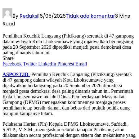
By
Redaksi
16/05/2026
Tidak ada komentar
3 Mins
Read
Pemilihan Keuchik Langsung (Pilciksung) serentak di 47 gampong
dalam wilayah Kota Lhokseumawe yang dijadwalkan berlangsung
pada 20 September 2026 diprediksi menjadi pesta demokrasi desa
paling dinamis tahun ini.
Share
Facebook
Twitter
LinkedIn
Pinterest
Email
ASPOST.ID-
Pemilihan Keuchik Langsung (Pilciksung) serentak
di 47 gampong dalam wilayah Kota Lhokseumawe yang
dijadwalkan berlangsung pada 20 September 2026 diprediksi
menjadi pesta demokrasi desa paling dinamis tahun ini. Pemerintah
Kota Lhokseumawe melalui Dinas Pemberdayaan Masyarakat
Gampong (DPMG) menegaskan komitmennya menjaga proses
pemilihan tetap bersih, damai, dan bebas dari praktik politik uang
maupun kampanye hitam.
Pelaksana Harian (Plh) Kepala DPMG Lhokseumawe, Safriadi,
S.STP., M.S.M., menegaskan seluruh tahapan Pilciksung akan
dilaksanakan secara profesional dengan sistem dan mekanisme yang