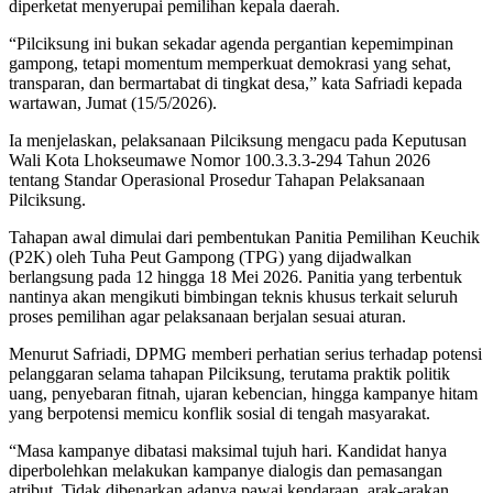
diperketat menyerupai pemilihan kepala daerah.
“Pilciksung ini bukan sekadar agenda pergantian kepemimpinan
gampong, tetapi momentum memperkuat demokrasi yang sehat,
transparan, dan bermartabat di tingkat desa,” kata Safriadi kepada
wartawan, Jumat (15/5/2026).
Ia menjelaskan, pelaksanaan Pilciksung mengacu pada Keputusan
Wali Kota Lhokseumawe Nomor 100.3.3.3-294 Tahun 2026
tentang Standar Operasional Prosedur Tahapan Pelaksanaan
Pilciksung.
Tahapan awal dimulai dari pembentukan Panitia Pemilihan Keuchik
(P2K) oleh Tuha Peut Gampong (TPG) yang dijadwalkan
berlangsung pada 12 hingga 18 Mei 2026. Panitia yang terbentuk
nantinya akan mengikuti bimbingan teknis khusus terkait seluruh
proses pemilihan agar pelaksanaan berjalan sesuai aturan.
Menurut Safriadi, DPMG memberi perhatian serius terhadap potensi
pelanggaran selama tahapan Pilciksung, terutama praktik politik
uang, penyebaran fitnah, ujaran kebencian, hingga kampanye hitam
yang berpotensi memicu konflik sosial di tengah masyarakat.
“Masa kampanye dibatasi maksimal tujuh hari. Kandidat hanya
diperbolehkan melakukan kampanye dialogis dan pemasangan
atribut. Tidak dibenarkan adanya pawai kendaraan, arak-arakan,