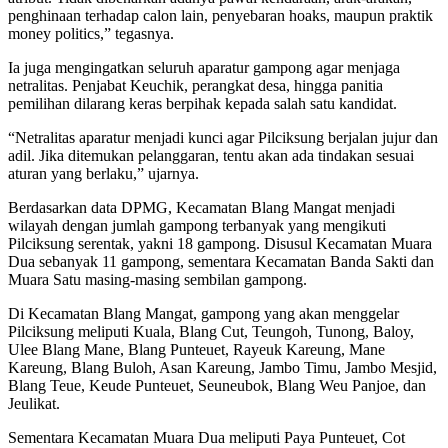
penghinaan terhadap calon lain, penyebaran hoaks, maupun praktik
money politics,” tegasnya.
Ia juga mengingatkan seluruh aparatur gampong agar menjaga
netralitas. Penjabat Keuchik, perangkat desa, hingga panitia
pemilihan dilarang keras berpihak kepada salah satu kandidat.
“Netralitas aparatur menjadi kunci agar Pilciksung berjalan jujur dan
adil. Jika ditemukan pelanggaran, tentu akan ada tindakan sesuai
aturan yang berlaku,” ujarnya.
Berdasarkan data DPMG, Kecamatan Blang Mangat menjadi
wilayah dengan jumlah gampong terbanyak yang mengikuti
Pilciksung serentak, yakni 18 gampong. Disusul Kecamatan Muara
Dua sebanyak 11 gampong, sementara Kecamatan Banda Sakti dan
Muara Satu masing-masing sembilan gampong.
Di Kecamatan Blang Mangat, gampong yang akan menggelar
Pilciksung meliputi Kuala, Blang Cut, Teungoh, Tunong, Baloy,
Ulee Blang Mane, Blang Punteuet, Rayeuk Kareung, Mane
Kareung, Blang Buloh, Asan Kareung, Jambo Timu, Jambo Mesjid,
Blang Teue, Keude Punteuet, Seuneubok, Blang Weu Panjoe, dan
Jeulikat.
Sementara Kecamatan Muara Dua meliputi Paya Punteuet, Cot