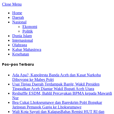
Close Menu
Home
Daerah
Nasional
Ekonomi
Politik
Dunia Islam
Internasional
Olahraga
Kabar Mahasiswa
Kesehatan
Pos-pos Terbaru
Ada Apa?, Kapolresta Banda Aceh dan Kasat Narkoba
Diboyong ke Mabes Polri
Usai Tinjau Daerah Terdampak Banjir, Wakil Presiden
Tinggalkan Aceh Diantar Wakil Bupati Aceh Utara
Reshuffle ESDM, Bahlil Percayakan BPMA kepada Mawardi
Nur
Bea Cukai Lhokseumawe dan Bareskrim Polri Bongkar
Jaringan Pemasok Ganja ke Lhokseumawe
Wali Kota Sayuti dan KalapasBahas Remisi HUT RI dan