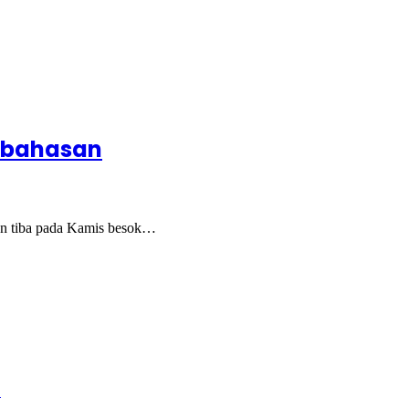
embahasan
an tiba pada Kamis besok…
a