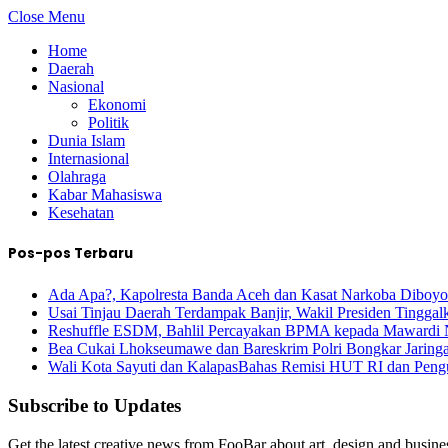
Close Menu
Home
Daerah
Nasional
Ekonomi
Politik
Dunia Islam
Internasional
Olahraga
Kabar Mahasiswa
Kesehatan
Pos-pos Terbaru
Ada Apa?, Kapolresta Banda Aceh dan Kasat Narkoba Diboyo
Usai Tinjau Daerah Terdampak Banjir, Wakil Presiden Tinggal
Reshuffle ESDM, Bahlil Percayakan BPMA kepada Mawardi 
Bea Cukai Lhokseumawe dan Bareskrim Polri Bongkar Jarin
Wali Kota Sayuti dan KalapasBahas Remisi HUT RI dan Peng
Subscribe to Updates
Get the latest creative news from FooBar about art, design and busine