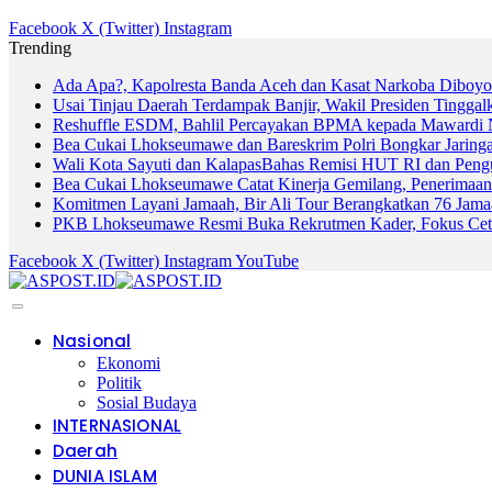
Facebook
X (Twitter)
Instagram
Trending
Ada Apa?, Kapolresta Banda Aceh dan Kasat Narkoba Diboyo
Usai Tinjau Daerah Terdampak Banjir, Wakil Presiden Tinggal
Reshuffle ESDM, Bahlil Percayakan BPMA kepada Mawardi 
Bea Cukai Lhokseumawe dan Bareskrim Polri Bongkar Jarin
Wali Kota Sayuti dan KalapasBahas Remisi HUT RI dan Peng
Bea Cukai Lhokseumawe Catat Kinerja Gemilang, Penerimaan
Komitmen Layani Jamaah, Bir Ali Tour Berangkatkan 76 Jam
PKB Lhokseumawe Resmi Buka Rekrutmen Kader, Fokus Cetak 
Facebook
X (Twitter)
Instagram
YouTube
Nasional
Ekonomi
Politik
Sosial Budaya
INTERNASIONAL
Daerah
DUNIA ISLAM