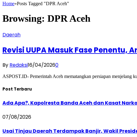
Home
»
Posts Tagged "DPR Aceh"
Browsing:
DPR Aceh
Daerah
Revisi UUPA Masuk Fase Penentu, 
By
Redaksi
16/04/2026
0
ASPOST.ID- Pemerintah Aceh mematangkan persiapan menjelang kun
Post Terbaru
Ada Apa?, Kapolresta Banda Aceh dan Kasat Narko
07/08/2026
Usai Tinjau Daerah Terdampak Banjir, Wakil Presi