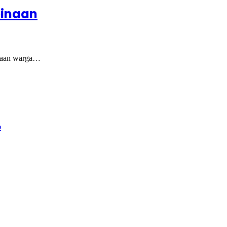
binaan
inaan warga…
e