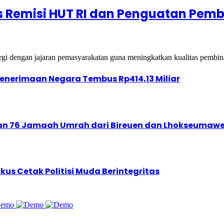
s Remisi HUT RI dan Penguatan Pem
i dengan jajaran pemasyarakatan guna meningkatkan kualitas pemb
enerimaan Negara Tembus Rp414,13 Miliar
kan 76 Jamaah Umrah dari Bireuen dan Lhokseumaw
s Cetak Politisi Muda Berintegritas