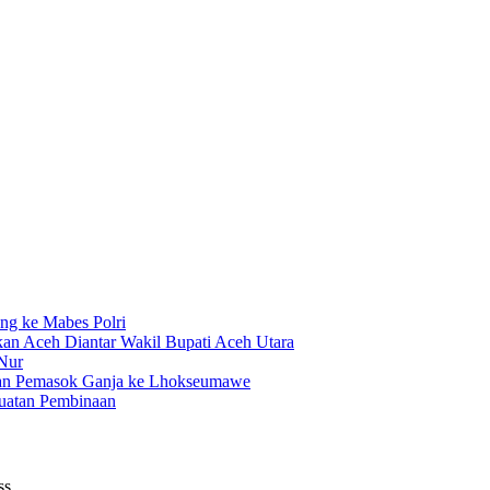
ng ke Mabes Polri
kan Aceh Diantar Wakil Bupati Aceh Utara
Nur
gan Pemasok Ganja ke Lhokseumawe
uatan Pembinaan
ss.