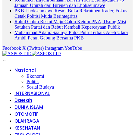
Jamaah Umrah dari Bireuen dan Lhokseumawe
PKB Lhokseumawe Resmi Buka Rekrutmen Kader, Fokus
Cetak Politisi Muda Berintegritas
Rahul Cobra Resmi Maju Calon Ketum PNA, Usung Misi
Satukan Partai dan Rebut Kembali Kepercayaan Publik
Muhammad Adam: Saatnya Putra-Putri Terbaik Aceh Utara
Ambil Peran Gabung Bersama PKB
Facebook
X (Twitter)
Instagram
YouTube
Nasional
Ekonomi
Politik
Sosial Budaya
INTERNASIONAL
Daerah
DUNIA ISLAM
OTOMOTIF
OLAHRAGA
KESEHATAN
TEKNOLOGI