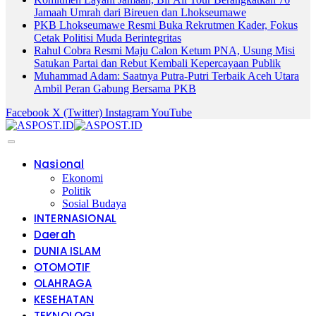
Jamaah Umrah dari Bireuen dan Lhokseumawe
PKB Lhokseumawe Resmi Buka Rekrutmen Kader, Fokus
Cetak Politisi Muda Berintegritas
Rahul Cobra Resmi Maju Calon Ketum PNA, Usung Misi
Satukan Partai dan Rebut Kembali Kepercayaan Publik
Muhammad Adam: Saatnya Putra-Putri Terbaik Aceh Utara
Ambil Peran Gabung Bersama PKB
Facebook
X (Twitter)
Instagram
YouTube
Nasional
Ekonomi
Politik
Sosial Budaya
INTERNASIONAL
Daerah
DUNIA ISLAM
OTOMOTIF
OLAHRAGA
KESEHATAN
TEKNOLOGI