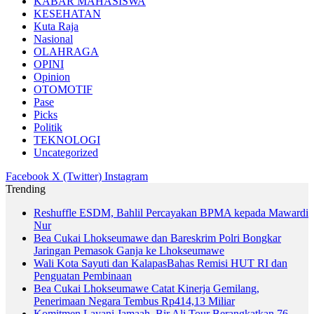
KABAR MAHASISWA
KESEHATAN
Kuta Raja
Nasional
OLAHRAGA
OPINI
Opinion
OTOMOTIF
Pase
Picks
Politik
TEKNOLOGI
Uncategorized
Facebook
X (Twitter)
Instagram
Trending
Reshuffle ESDM, Bahlil Percayakan BPMA kepada Mawardi
Nur
Bea Cukai Lhokseumawe dan Bareskrim Polri Bongkar
Jaringan Pemasok Ganja ke Lhokseumawe
Wali Kota Sayuti dan KalapasBahas Remisi HUT RI dan
Penguatan Pembinaan
Bea Cukai Lhokseumawe Catat Kinerja Gemilang,
Penerimaan Negara Tembus Rp414,13 Miliar
Komitmen Layani Jamaah, Bir Ali Tour Berangkatkan 76