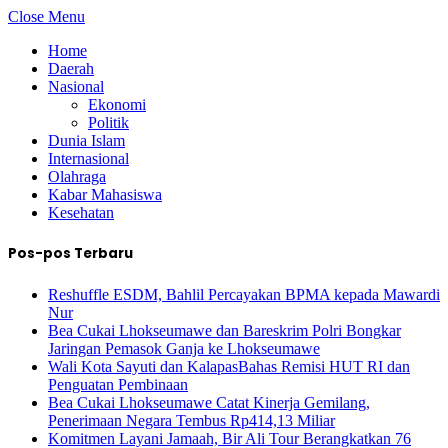
Close Menu
Home
Daerah
Nasional
Ekonomi
Politik
Dunia Islam
Internasional
Olahraga
Kabar Mahasiswa
Kesehatan
Pos-pos Terbaru
Reshuffle ESDM, Bahlil Percayakan BPMA kepada Mawardi
Nur
Bea Cukai Lhokseumawe dan Bareskrim Polri Bongkar
Jaringan Pemasok Ganja ke Lhokseumawe
Wali Kota Sayuti dan KalapasBahas Remisi HUT RI dan
Penguatan Pembinaan
Bea Cukai Lhokseumawe Catat Kinerja Gemilang,
Penerimaan Negara Tembus Rp414,13 Miliar
Komitmen Layani Jamaah, Bir Ali Tour Berangkatkan 76