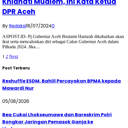
Khianati Mualem, Ini Kata Ketua
DPR Aceh
By
Redaksi
18/07/2024
0
ASPOST.ID- Pj Gubernur Aceh Bustami Hamzah dikabarkan akan
ikut serta mencalonkan diri sebagai Calon Gubernur Aceh dalam
Pilkada 2024. Jika…
1
2
Next
Post Terbaru
Reshuffle ESDM, Bahlil Percayakan BPMA kepada
Mawardi Nur
05/08/2026
Bea Cukai Lhokseumawe dan Bareskrim Polri
Bongkar Jaringan Pemasok Ganja ke