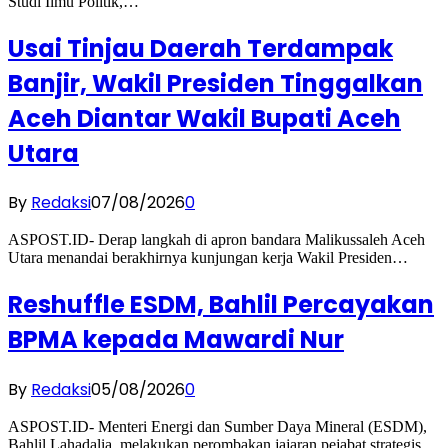
Studi Ilmu Politik,…
Usai Tinjau Daerah Terdampak
Banjir, Wakil Presiden Tinggalkan
Aceh Diantar Wakil Bupati Aceh
Utara
By
Redaksi
07/08/2026
0
ASPOST.ID- Derap langkah di apron bandara Malikussaleh Aceh
Utara menandai berakhirnya kunjungan kerja Wakil Presiden…
Reshuffle ESDM, Bahlil Percayakan
BPMA kepada Mawardi Nur
By
Redaksi
05/08/2026
0
ASPOST.ID- Menteri Energi dan Sumber Daya Mineral (ESDM),
Bahlil Lahadalia, melakukan perombakan jajaran pejabat strategis…