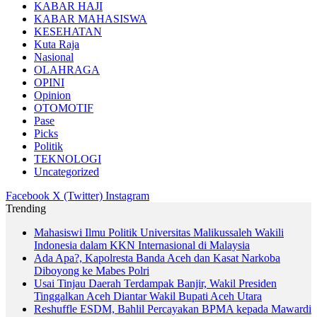
KABAR HAJI
KABAR MAHASISWA
KESEHATAN
Kuta Raja
Nasional
OLAHRAGA
OPINI
Opinion
OTOMOTIF
Pase
Picks
Politik
TEKNOLOGI
Uncategorized
Facebook
X (Twitter)
Instagram
Trending
Mahasiswi Ilmu Politik Universitas Malikussaleh Wakili
Indonesia dalam KKN Internasional di Malaysia
Ada Apa?, Kapolresta Banda Aceh dan Kasat Narkoba
Diboyong ke Mabes Polri
Usai Tinjau Daerah Terdampak Banjir, Wakil Presiden
Tinggalkan Aceh Diantar Wakil Bupati Aceh Utara
Reshuffle ESDM, Bahlil Percayakan BPMA kepada Mawardi