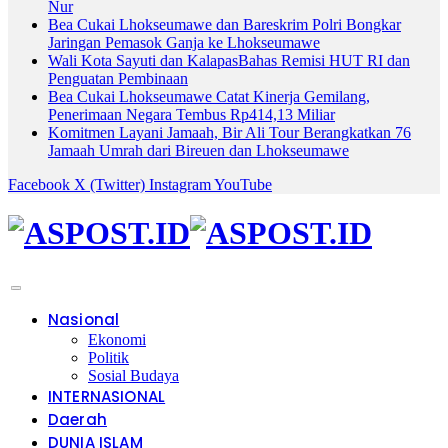
Nur
Bea Cukai Lhokseumawe dan Bareskrim Polri Bongkar
Jaringan Pemasok Ganja ke Lhokseumawe
Wali Kota Sayuti dan KalapasBahas Remisi HUT RI dan
Penguatan Pembinaan
Bea Cukai Lhokseumawe Catat Kinerja Gemilang,
Penerimaan Negara Tembus Rp414,13 Miliar
Komitmen Layani Jamaah, Bir Ali Tour Berangkatkan 76
Jamaah Umrah dari Bireuen dan Lhokseumawe
Facebook
X (Twitter)
Instagram
YouTube
Nasional
Ekonomi
Politik
Sosial Budaya
INTERNASIONAL
Daerah
DUNIA ISLAM