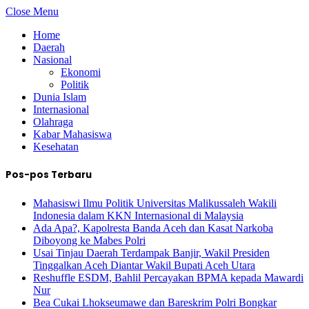
Close Menu
Home
Daerah
Nasional
Ekonomi
Politik
Dunia Islam
Internasional
Olahraga
Kabar Mahasiswa
Kesehatan
Pos-pos Terbaru
Mahasiswi Ilmu Politik Universitas Malikussaleh Wakili
Indonesia dalam KKN Internasional di Malaysia
Ada Apa?, Kapolresta Banda Aceh dan Kasat Narkoba
Diboyong ke Mabes Polri
Usai Tinjau Daerah Terdampak Banjir, Wakil Presiden
Tinggalkan Aceh Diantar Wakil Bupati Aceh Utara
Reshuffle ESDM, Bahlil Percayakan BPMA kepada Mawardi
Nur
Bea Cukai Lhokseumawe dan Bareskrim Polri Bongkar