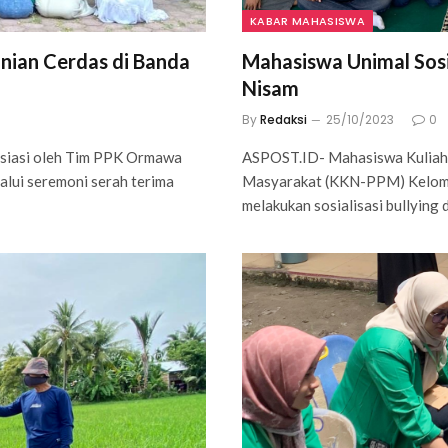
KABAR MAHASISWA
nian Cerdas di Banda
Mahasiswa Unimal Sosi
Nisam
By
Redaksi
25/10/2023
0
iasi oleh Tim PPK Ormawa
ASPOST.ID- Mahasiswa Kuliah
alui seremoni serah terima
Masyarakat (KKN-PPM) Kelomp
melakukan sosialisasi bullying