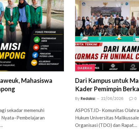
DAERAH
Saweuk, Mahasiswa
Dari Kampus untuk M
mpong
Kader Pemimpin Berka
By
Redaksi
22/06/2026
0
agi sekadar memenuhi
ASPOST.ID- Komunitas Olahra
ja Nyata–Pembelajaran
Hukum Universitas Malikussale
s…
Organisasi (TDO) dan Rapat…