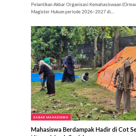
Pelantikan Akbar Organisasi Kemahasiswaan (Orm
Magister Hukum periode 2026–2027 di…
KABAR MAHASISWA
Mahasiswa Berdampak Hadir di Cot Se