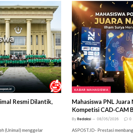
KABAR MAHASISWA
mal Resmi Dilantik,
Mahasiswa PNL Juara N
Kompetisi CAD-CAM B
By
Redaksi
08/05/2026
0
eh (Unimal) menggelar
ASPOST.ID- Prestasi membangg