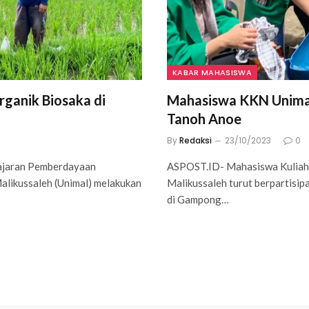
KABAR MAHASISWA
rganik Biosaka di
Mahasiswa KKN Unimal 
Tanoh Anoe
By
Redaksi
23/10/2023
0
ajaran Pemberdayaan
ASPOST.ID- Mahasiswa Kuliah
likussaleh (Unimal) melakukan
Malikussaleh turut berpartis
di Gampong…