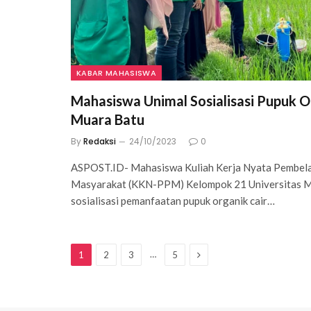
KABAR MAHASISWA
Mahasiswa Unimal Sosialisasi Pupuk O
Muara Batu
By
Redaksi
24/10/2023
0
ASPOST.ID- Mahasiswa Kuliah Kerja Nyata Pembel
Masyarakat (KKN-PPM) Kelompok 21 Universitas Ma
sosialisasi pemanfaatan pupuk organik cair…
Next
…
1
2
3
5