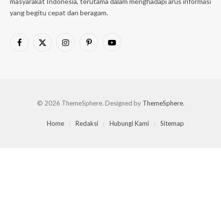
masyarakat Indonesia, terutama dalam menghadapi arus informasi
yang begitu cepat dan beragam.
Facebook
X
Instagram
Pinterest
YouTube
(Twitter)
© 2026 ThemeSphere. Designed by
ThemeSphere
.
Home
Redaksi
Hubungi Kami
Sitemap