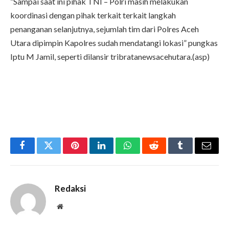
“Sampai saat ini pihak TNI – Polri masih melakukan
koordinasi dengan pihak terkait terkait langkah
penanganan selanjutnya, sejumlah tim dari Polres Aceh
Utara dipimpin Kapolres sudah mendatangi lokasi” pungkas
Iptu M Jamil, seperti dilansir tribratanewsacehutara.(asp)
Facebook
Twitter
Pinterest
LinkedIn
WhatsApp
Reddit
Tumblr
Email
Redaksi
Website