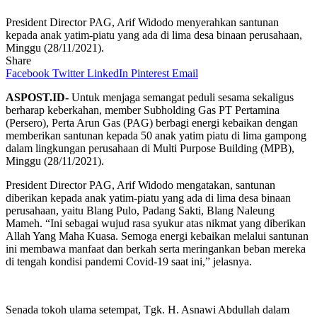
President Director PAG, Arif Widodo menyerahkan santunan
kepada anak yatim-piatu yang ada di lima desa binaan perusahaan,
Minggu (28/11/2021).
Share
Facebook
Twitter
LinkedIn
Pinterest
Email
ASPOST.ID-
Untuk menjaga semangat peduli sesama sekaligus
berharap keberkahan, member Subholding Gas PT Pertamina
(Persero), Perta Arun Gas (PAG) berbagi energi kebaikan dengan
memberikan santunan kepada 50 anak yatim piatu di lima gampong
dalam lingkungan perusahaan di Multi Purpose Building (MPB),
Minggu (28/11/2021).
President Director PAG, Arif Widodo mengatakan, santunan
diberikan kepada anak yatim-piatu yang ada di lima desa binaan
perusahaan, yaitu Blang Pulo, Padang Sakti, Blang Naleung
Mameh. “Ini sebagai wujud rasa syukur atas nikmat yang diberikan
Allah Yang Maha Kuasa. Semoga energi kebaikan melalui santunan
ini membawa manfaat dan berkah serta meringankan beban mereka
di tengah kondisi pandemi Covid-19 saat ini,” jelasnya.
Senada tokoh ulama setempat, Tgk. H. Asnawi Abdullah dalam