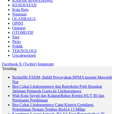
KABAR MAHASISWA
KESEHATAN
Kuta Raja
Nasional
OLAHRAGA
OPINI
Opinion
OTOMOTIF
Pase
Picks
Politik
TEKNOLOGI
Uncategorized
Facebook
X (Twitter)
Instagram
Trending
Reshuffle ESDM, Bahlil Percayakan BPMA kepada Mawardi
Nur
Bea Cukai Lhokseumawe dan Bareskrim Polri Bongkar
Jaringan Pemasok Ganja ke Lhokseumawe
Wali Kota Sayuti dan KalapasBahas Remisi HUT RI dan
Penguatan Pembinaan
Bea Cukai Lhokseumawe Catat Kinerja Gemilang,
Penerimaan Negara Tembus Rp414,13 Miliar
Komitmen Layani Jamaah, Bir Ali Tour Berangkatkan 76