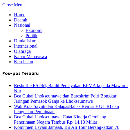
Close Menu
Home
Daerah
Nasional
Ekonomi
Politik
Dunia Islam
Internasional
Olahraga
Kabar Mahasiswa
Kesehatan
Pos-pos Terbaru
Reshuffle ESDM, Bahlil Percayakan BPMA kepada Mawardi
Nur
Bea Cukai Lhokseumawe dan Bareskrim Polri Bongkar
Jaringan Pemasok Ganja ke Lhokseumawe
Wali Kota Sayuti dan KalapasBahas Remisi HUT RI dan
Penguatan Pembinaan
Bea Cukai Lhokseumawe Catat Kinerja Gemilang,
Penerimaan Negara Tembus Rp414,13 Miliar
Komitmen Layani Jamaah, Bir Ali Tour Berangkatkan 76