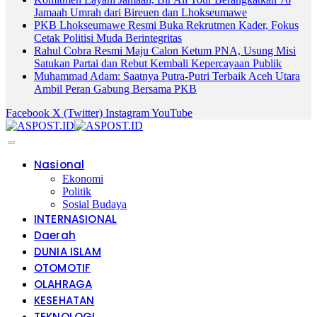
Jamaah Umrah dari Bireuen dan Lhokseumawe
PKB Lhokseumawe Resmi Buka Rekrutmen Kader, Fokus
Cetak Politisi Muda Berintegritas
Rahul Cobra Resmi Maju Calon Ketum PNA, Usung Misi
Satukan Partai dan Rebut Kembali Kepercayaan Publik
Muhammad Adam: Saatnya Putra-Putri Terbaik Aceh Utara
Ambil Peran Gabung Bersama PKB
Facebook
X (Twitter)
Instagram
YouTube
Nasional
Ekonomi
Politik
Sosial Budaya
INTERNASIONAL
Daerah
DUNIA ISLAM
OTOMOTIF
OLAHRAGA
KESEHATAN
TEKNOLOGI