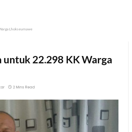
K Warga Lhokseumawe
a untuk 22.298 KK Warga
tar
2 Mins Read