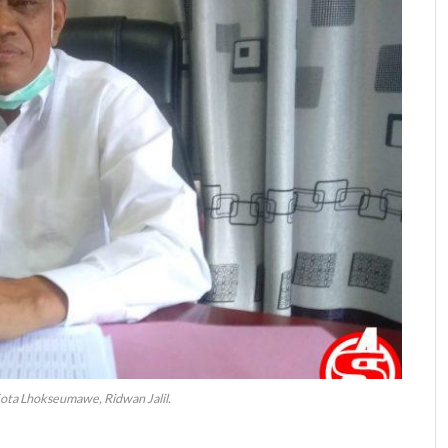
Kota Lhokseumawe, Ridwan Jalil.