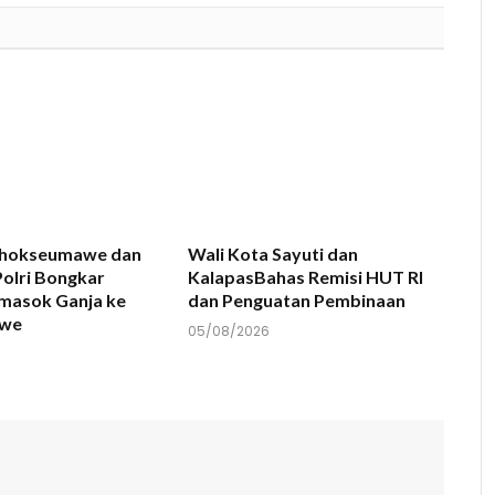
Lhokseumawe dan
Wali Kota Sayuti dan
olri Bongkar
KalapasBahas Remisi HUT RI
emasok Ganja ke
dan Penguatan Pembinaan
awe
05/08/2026