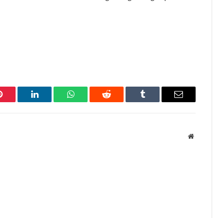
Pinterest
LinkedIn
WhatsApp
Reddit
Tumblr
Email
Website