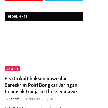
HIGHLIGHTS
DAERAH
Bea Cukai Lhokseumawe dan
Bareskrim Polri Bongkar Jaringan
Pemasok Ganja ke Lhokseumawe
By
Redaksi
05/08/2026
0
ASPOST.ID- Sinergi antara Bea Cukai