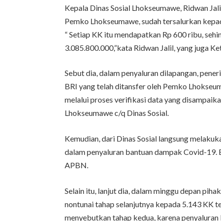
Kepala Dinas Sosial Lhokseumawe, Ridwan Jal
Pemko Lhokseumawe, sudah tersalurkan kepa
“ Setiap KK itu mendapatkan Rp 600 ribu, sehi
3.085.800.000,”kata Ridwan Jalil, yang juga K
Sebut dia, dalam penyaluran dilapangan, pene
BRI yang telah ditansfer oleh Pemko Lhokseu
melalui proses verifikasi data yang disampai
Lhokseumawe c/q Dinas Sosial.
Kemudian, dari Dinas Sosial langsung melakukan
dalam penyaluran bantuan dampak Covid-19. 
APBN.
Selain itu, lanjut dia, dalam minggu depan pi
nontunai tahap selanjutnya kepada 5.143 KK te
menyebutkan tahap kedua, karena penyaluran 