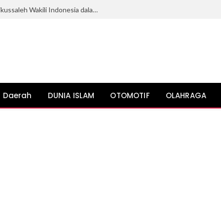
Mahasiswi Ilmu Politik Universitas Malikussaleh Wakili Indonesia dalam KKN Internasional di Malaysia
Daerah
DUNIA ISLAM
OTOMOTIF
OLAHRAGA