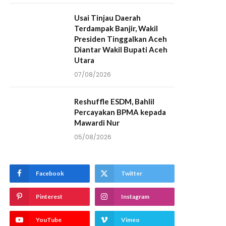
Usai Tinjau Daerah
Terdampak Banjir, Wakil
Presiden Tinggalkan Aceh
Diantar Wakil Bupati Aceh
Utara
07/08/2026
Reshuffle ESDM, Bahlil
Percayakan BPMA kepada
Mawardi Nur
05/08/2026
Facebook
Twitter
Pinterest
Instagram
YouTube
Vimeo