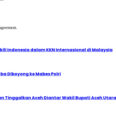
agreement.
kili Indonesia dalam KKN Internasional di Malaysia
ba Diboyong ke Mabes Polri
den Tinggalkan Aceh Diantar Wakil Bupati Aceh Utar