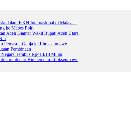
esia dalam KKN Internasional di Malaysia
ng ke Mabes Polri
kan Aceh Diantar Wakil Bupati Aceh Utara
Nur
gan Pemasok Ganja ke Lhokseumawe
uatan Pembinaan
 Negara Tembus Rp414,13 Miliar
aah Umrah dari Bireuen dan Lhokseumawe