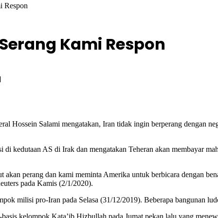
mi Respon
i Serang Kami Respon
d
l Hossein Salami mengatakan, Iran tidak ingin berperang dengan ne
si di kedutaan AS di Irak dan mengatakan Teheran akan membayar mah
kut akan perang dan kami meminta Amerika untuk berbicara dengan ben
Reuters pada Kamis (2/1/2020).
mpok milisi pro-Iran pada Selasa (31/12/2019). Beberapa bangunan lude
s-basis kelompok Kata’ib Hizbullah pada Jumat pekan lalu yang menew