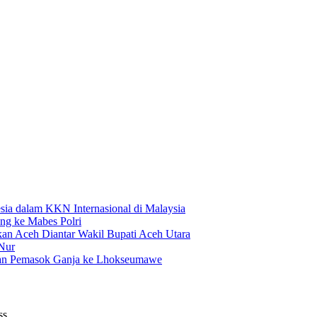
esia dalam KKN Internasional di Malaysia
ng ke Mabes Polri
kan Aceh Diantar Wakil Bupati Aceh Utara
Nur
gan Pemasok Ganja ke Lhokseumawe
ss.