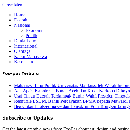
Close Menu
Home
Daerah
Nasional
Ekonomi
Politik
Dunia Islam
Internasional
Olahraga
Kabar Mahasiswa
Kesehatan
Pos-pos Terbaru
Mahasiswi Ilmu Politik Universitas Malikussaleh Wakili Indon
Ada Apa?, Kapolresta Banda Aceh dan Kasat Narkoba Diboyo
Usai Tinjau Daerah Terdampak Banjir, Wakil Presiden Tinggal
Reshuffle ESDM, Bahlil Percayakan BPMA kepada Mawardi 
Bea Cukai Lhokseumawe dan Bareskrim Polri Bongkar Jarin
Subscribe to Updates
Get the latest creative news from FooBar about art, design and busine