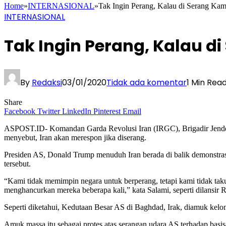
Home
»
INTERNASIONAL
»
Tak Ingin Perang, Kalau di Serang Ka
INTERNASIONAL
Tak Ingin Perang, Kalau d
By
Redaksi
03/01/2020
Tidak ada komentar
1 Min Rea
Share
Facebook
Twitter
LinkedIn
Pinterest
Email
ASPOST.ID- Komandan Garda Revolusi Iran (IRGC), Brigadir Jendera
menyebut, Iran akan merespon jika diserang.
Presiden AS, Donald Trump menuduh Iran berada di balik demonstra
tersebut.
“Kami tidak memimpin negara untuk berperang, tetapi kami tidak ta
menghancurkan mereka beberapa kali,” kata Salami, seperti dilansir 
Seperti diketahui, Kedutaan Besar AS di Baghdad, Irak, diamuk kelo
Amuk massa itu sebagai protes atas serangan udara AS terhadap basi