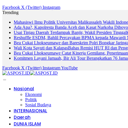
Facebook
X (Twitter)
Instagram
Trending
Mahasiswi Ilmu Politik Universitas Malikussaleh Wakili Indon
Ada Apa?, Kapolresta Banda Aceh dan Kasat Narkoba Diboyo
Usai Tinjau Daerah Terdampak Banjir, Wakil Presiden Tinggal
Reshuffle ESDM, Bahlil Percayakan BPMA kepada Mawardi 
Bea Cukai Lhokseumawe dan Bareskrim Polri Bongkar Jarin
Wali Kota Sayuti dan KalapasBahas Remisi HUT RI dan Peng
Bea Cukai Lhokseumawe Catat Kinerja Gemilang, Penerimaan
Komitmen Layani Jamaah, Bir Ali Tour Berangkatkan 76 Jam
Facebook
X (Twitter)
Instagram
YouTube
Nasional
Ekonomi
Politik
Sosial Budaya
INTERNASIONAL
Daerah
DUNIA ISLAM