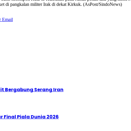
ket di pangkalan militer Irak di dekat Kirkuk. (AsPost/SindoNews)
r
Email
t Bergabung Serang Iran
Final Piala Dunia 2026